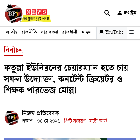
লগইন
জাতীয়
রাজনীতি
সারাবাংলা
রাজধানী
আন্তর্জাতিক
YouTube
অর্থনীতি
তথ্য প্রযুক
নির্বাচন
ফতুল্লা ইউনিয়নের চেয়ারম্যান হতে চায়
সফল উদ্যোক্তা, কনটেন্ট ক্রিয়েটর ও
শিক্ষক পারভেজ মোল্লা
নিজস্ব প্রতিবেদক
প্রকাশ : ০৪ মে ২০২৬
প্রিন্ট সংস্করণ
ফটো কার্ড
|
|