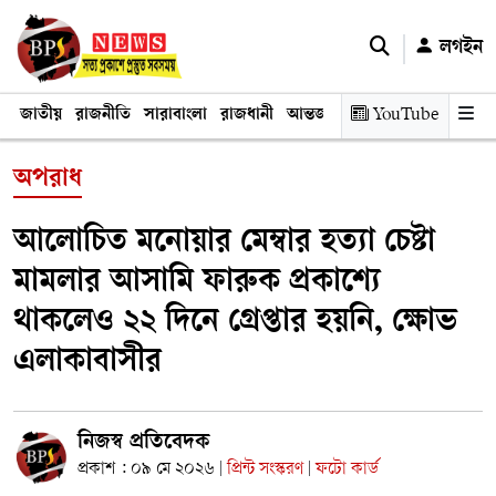
লগইন
জাতীয়
রাজনীতি
সারাবাংলা
রাজধানী
আন্তর্জাতিক
YouTube
অর্থনীতি
তথ্য প্রযুক
অপরাধ
আলোচিত মনোয়ার মেম্বার হত্যা চেষ্টা
মামলার আসামি ফারুক প্রকাশ্যে
থাকলেও ২২ দিনে গ্রেপ্তার হয়নি, ক্ষোভ
এলাকাবাসীর
নিজস্ব প্রতিবেদক
প্রকাশ : ০৯ মে ২০২৬
প্রিন্ট সংস্করণ
ফটো কার্ড
|
|