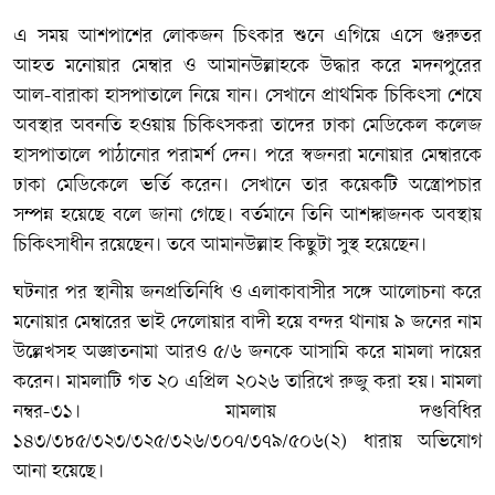
এ সময় আশপাশের লোকজন চিৎকার শুনে এগিয়ে এসে গুরুতর
আহত মনোয়ার মেম্বার ও আমানউল্লাহকে উদ্ধার করে মদনপুরের
আল-বারাকা হাসপাতালে নিয়ে যান। সেখানে প্রাথমিক চিকিৎসা শেষে
অবস্থার অবনতি হওয়ায় চিকিৎসকরা তাদের ঢাকা মেডিকেল কলেজ
হাসপাতালে পাঠানোর পরামর্শ দেন। পরে স্বজনরা মনোয়ার মেম্বারকে
ঢাকা মেডিকেলে ভর্তি করেন। সেখানে তার কয়েকটি অস্ত্রোপচার
সম্পন্ন হয়েছে বলে জানা গেছে। বর্তমানে তিনি আশঙ্কাজনক অবস্থায়
চিকিৎসাধীন রয়েছেন। তবে আমানউল্লাহ কিছুটা সুস্থ হয়েছেন।
ঘটনার পর স্থানীয় জনপ্রতিনিধি ও এলাকাবাসীর সঙ্গে আলোচনা করে
মনোয়ার মেম্বারের ভাই দেলোয়ার বাদী হয়ে বন্দর থানায় ৯ জনের নাম
উল্লেখসহ অজ্ঞাতনামা আরও ৫/৬ জনকে আসামি করে মামলা দায়ের
করেন। মামলাটি গত ২০ এপ্রিল ২০২৬ তারিখে রুজু করা হয়। মামলা
নম্বর-৩১। মামলায় দণ্ডবিধির
১৪৩/৩৮৫/৩২৩/৩২৫/৩২৬/৩০৭/৩৭৯/৫০৬(২) ধারায় অভিযোগ
আনা হয়েছে।