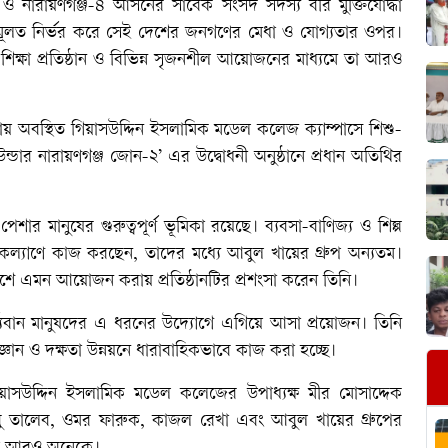
 ও নারায়ণগঞ্জ-৪ আসনের সাবেক সংসদ সদস্য বীর মুক্তিযোদ্ধা
ন মূলত নির্ভর করে সেই দেশের জনগণের মেধা ও যোগ্যতার ওপর।
ক্ষা প্রতিষ্ঠান ও বিভিন্ন সৃজনশীল আয়োজনের মাধ্যমে তা আরও
কায় অবস্থিত গিয়াসউদ্দিন ইসলামিক মডেল কলেজ ক্যাম্পাসে শিশু-
ন্ডার নারায়ণগঞ্জ জোন-২’ এর উদ্বোধনী অনুষ্ঠানে প্রধান অতিথির
েশার মানুষের গুরুত্বপূর্ণ ভূমিকা রয়েছে। ব্যবসা-বাণিজ্য ও শিল্প
ের কল্যাণে কাজ করছেন, তাদের মধ্যে আবুল খায়ের গ্রুপ অন্যতম।
িকাশে এমন আয়োজন করায় প্রতিষ্ঠানটির প্রশংসা করেন তিনি।
থ্যবান মানুষদের এ ধরনের উদ্যোগে এগিয়ে আসা প্রয়োজন। তিনি
ের জ্ঞান ও দক্ষতা উন্নয়নে ধারাবাহিকভাবে কাজ করা হচ্ছে।
িয়াসউদ্দিন ইসলামিক মডেল কলেজের উপাধ্যক্ষ মীর মোসাদ্দেক
ু তালেব, ওমর ফারুক, কাজল রেখা এবং আবুল খায়ের গ্রুপের