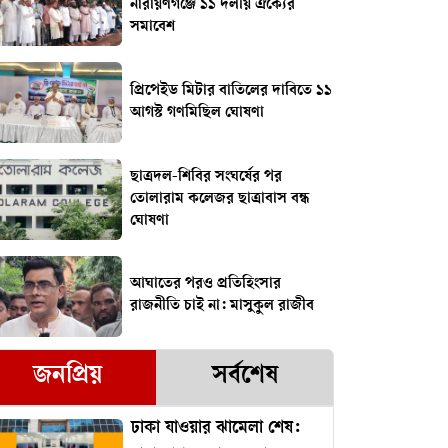
নারায়ণগঞ্জে ১১ দলীয় ঐক্যের
সমাবেশ
প্রিপেইড মিটার বাতিলের দাবিতে ১১
আগস্ট গণমিছিল ঘোষণা
ছাত্রদল-শিবির সংঘর্ষের পর
তোলারাম কলেজর ছাত্রাবাস বন্ধ
ঘোষণা
আঘাতের পরও প্রতিহিংসার
রাজনীতি চাই না: মাসুকুল রাজীব
জনপ্রিয়
সর্বশেষ
ঢাকা যাওয়ার ঝামেলা শেষ: