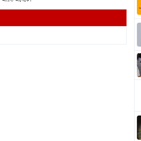
েনসহ আরও অনেকে।