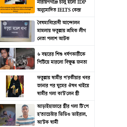
নারায়ণগঞ্জে চালু হলো IDP
অনুমোদিত IELTS কেন্দ্র
বৈষম্যবিরোধী আন্দোলন
মামলায় ফতুল্লায় শ্রমিক লীগ
নেতা পলাশ আটক
৬ বছরের শিশু ধর্ষণকারীকে
পিটিয়ে মারলো বিক্ষুব্ধ জনতা
ফতুল্লায় স্বামীর প'রকীয়ার খবর
জানার পর ঘুমের ঔষধ খাইয়ে
স্বামীর গলা কা'ট'লেন স্ত্রী
আড়াইহাজারে স্ত্রীর গলা টি'পে
হ'ত্যাচেষ্টার ভিডিও ভাইরাল,
আ'টক স্বামী