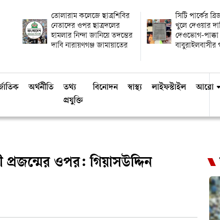
তোলারাম কলেজে ছাত্রশিবির
সিটি পার্কের ব্র
নেতাদের ওপর ছাত্রদলের
খুলে দেওয়ার দা
হামলার নিন্দা জানিয়ে তদন্তের
দেওভোগ-পাক্কা
দাবি নারায়ণগঞ্জ জামায়াতের
বাবুরাইলবাসীর গণ
্জাতিক
অর্থনীতি
তথ্য
বিনোদন
স্বাস্থ্য
লাইফস্টাইল
আরো
প্রযুক্তি
ী প্রজন্মের ওপর: গিয়াসউদ্দিন