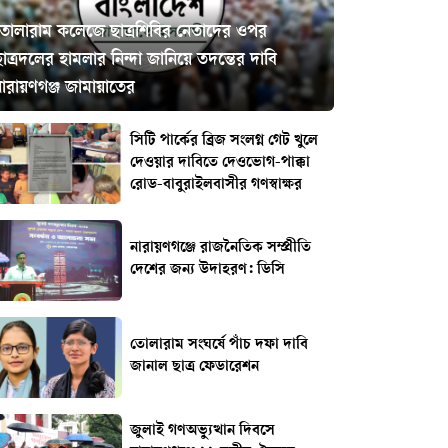
তোলারাম কলেজে ছাত্রশিবির নেতাদের ওপর
াত্রদলের হামলার নিন্দা জানিয়ে তদন্তের দাবি
নারায়ণগঞ্জ জামায়াতের
সিটি পার্কের ব্রিজ সংলগ্ন গেট খুলে
দেওয়ার দাবিতে দেওভোগ-পাক্কা
রোড-বাবুরাইলবাসীর গণস্বাক্ষর
নারায়ণগঞ্জে রাজনৈতিক সম্প্রীতি
দেশের জন্য উদাহরণ: ডিসি
তোলারাম সংঘর্ষে পাঁচ দফা দাবি
জানাল ছাত্র ফেডারেশন
জুলাই গণঅভ্যুত্থান দিবসে