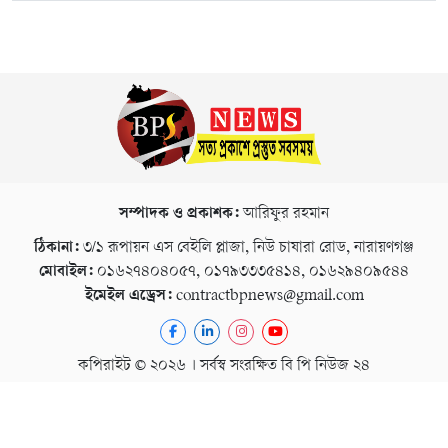
সম্পাদক ও প্রকাশক:
আরিফুর রহমান
ঠিকানা:
৩/১ রূপায়ন এস বেইলি প্লাজা, নিউ চাষারা রোড, নারায়ণগঞ্জ
মোবাইল:
০১৬২৭৪০৪০৫৭, ০১৭৯৩৩৩৫৪১৪, ০১৬২৯৪০৯৫৪৪
ইমেইল এড্রেস:
contractbpnews@gmail.com
কপিরাইট © ২০২৬ । সর্বস্ব সংরক্ষিত বি পি নিউজ ২৪
গোপনীয়তা নীতি
বিজ্ঞাপন
ই-পেপার
কনভার্টার
ডেভেলপার
টেক তরঙ্গ