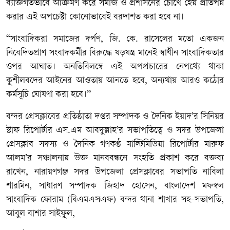
ব্যক্তিগতভাবে আক্রমণ করে সমাজ ও প্রশাসনের চোখে হেয় প্রতিপন্ন
করার এই অপচেষ্টা কোনোভাবেই বরদাশত করা হবে না।
“সাংবাদিকরা সমাজের দর্পণ, জি. কে. রাসেলের মতো একজন
নিবেদিতপ্রাণ সংবাদকর্মীর বিরুদ্ধে ষড়যন্ত্র মানেই স্বাধীন সাংবাদিকতার
ওপর আঘাত। অনতিবিলম্বে এই অপপ্রচারের নেপথ্যে থাকা
কুশীলবদের আইনের আওতায় আনতে হবে, অন্যথায় আরও কঠোর
কর্মসূচি ঘোষণা করা হবে।”
বন্দর প্রেসক্লাবের প্রতিষ্ঠাতা দপ্তর সম্পাদক ও দৈনিক ইয়াদ’র সিনিয়র
স্টাফ রিপোর্টার এস.এম আবদুল্লাহ’র সভাপতিত্বে ও সদর উপজেলা
প্রেসক্লাব সদস্য ও দৈনিক গণকণ্ঠ মাল্টিমিডিয়া রিপোর্টার মারুফ
আলম’র সঞ্চালনায় উক্ত মানববন্ধনে সংহতি প্রকাশ করে বক্তব্য
রাখেন, নারায়ণগঞ্জ সদর উপজেলা প্রেসক্লাবের সভাপতি নাবিলা
শারমিন, সাধারণ সম্পাদক জিহাদ হোসেন, বাংলাদেশ মফস্বল
সাংবাদিক ফোরাম (বিএমএসএফ) বন্দর থানা শাখার সহ-সভাপতি,
আবুল বাশার সাইফুল,