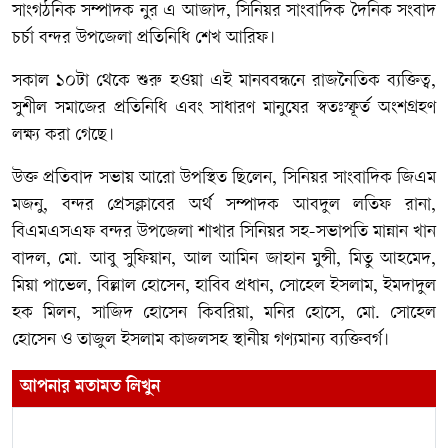
সাংগঠনিক সম্পাদক নুর এ আজাদ, সিনিয়র সাংবাদিক দৈনিক সংবাদ
চর্চা বন্দর উপজেলা প্রতিনিধি শেখ আরিফ।
সকাল ১০টা থেকে শুরু হওয়া এই মানববন্ধনে রাজনৈতিক ব্যক্তিত্ব,
সুশীল সমাজের প্রতিনিধি এবং সাধারণ মানুষের স্বতঃস্ফূর্ত অংশগ্রহণ
লক্ষ্য করা গেছে।
উক্ত প্রতিবাদ সভায় আরো উপস্থিত ছিলেন, সিনিয়র সাংবাদিক জিএম
মজনু, বন্দর প্রেসক্লাবের অর্থ সম্পাদক আবদুল লতিফ রানা,
বিএমএসএফ বন্দর উপজেলা শাখার সিনিয়র সহ-সভাপতি মান্নান খান
বাদল, মো. আবু সুফিয়ান, আল আমিন জাহান মুন্সী, মিতু আহমেদ,
মিয়া পাভেল, বিল্লাল হোসেন, হাবিব প্রধান, সোহেল ইসলাম, ইমদাদুল
হক মিলন, সাজিদ হোসেন কিবরিয়া, মনির হোসে, মো. সোহেল
হোসেন ও তাজুল ইসলাম কাজলসহ স্থানীয় গণ্যমান্য ব্যক্তিবর্গ।
আপনার মতামত লিখুন