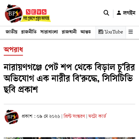
লগইন
জাতীয়
রাজনীতি
সারাবাংলা
রাজধানী
আন্তর্জাতিক
YouTube
অর্থনীতি
তথ্য প্রযুক
অপরাধ
নারায়ণগঞ্জে পেট শপ থেকে বিড়াল চু'রির
অভিযোগ এক নারীর বি'রুদ্ধে, সিসিটিভি
ছবি প্রকাশ
প্রকাশ : ০৯ মে ২০২৬
প্রিন্ট সংস্করণ
ফটো কার্ড
|
|