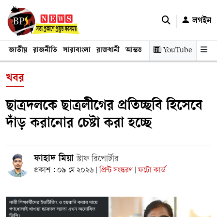
লগইন
জাতীয়
রাজনীতি
সারাবাংলা
রাজধানী
আন্তর্জাতিক
YouTube
অর্থনীতি
তথ্য প্রযুক
খবর
ছাত্রদলকে ছাত্রলীগের প্রতিচ্ছবি হিসেবে
দাঁড় করানোর চেষ্টা করা হচ্ছে
ফাহাদ মিয়া
স্টাফ রিপোর্টার
প্রকাশ : ০৯ মে ২০২৬
প্রিন্ট সংস্করণ
ফটো কার্ড
|
|