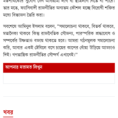
মতপার্থক্যের সুযোগ যেন আওয়ামী লীগ বা ছাত্রলীগ নিতে না পারে।
তার মতে, ফ্যাসিবাদী রাজনীতির অন্যতম কৌশল হচ্ছে বিরোধী শক্তির
মধ্যে বিভাজন তৈরি করা।
সবশেষে আমিনুল ইসলাম বলেন, “সমালোচনা থাকবে, বিতর্ক থাকবে,
মতানৈক্য থাকবে কিন্তু রাজনৈতিক সৌজন্য, পারস্পরিক শ্রদ্ধাবোধ ও
সম্পর্কের উষ্ণতাও বজায় থাকতে হবে। আমরা গঠনমূলক সমালোচনা
করি, আবার একই টেবিলে বসে চায়ের কাপের ধোঁয়া উড়িয়ে আড্ডাও
দিই। গণতান্ত্রিক রাজনীতির সৌন্দর্য এখানেই।”
আপনার মতামত লিখুন
খবর