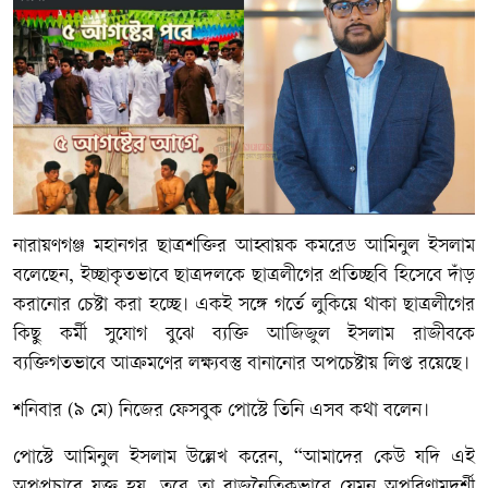
নারায়ণগঞ্জ মহানগর ছাত্রশক্তির আহ্বায়ক কমরেড আমিনুল ইসলাম
বলেছেন, ইচ্ছাকৃতভাবে ছাত্রদলকে ছাত্রলীগের প্রতিচ্ছবি হিসেবে দাঁড়
করানোর চেষ্টা করা হচ্ছে। একই সঙ্গে গর্তে লুকিয়ে থাকা ছাত্রলীগের
কিছু কর্মী সুযোগ বুঝে ব্যক্তি আজিজুল ইসলাম রাজীবকে
ব্যক্তিগতভাবে আক্রমণের লক্ষ্যবস্তু বানানোর অপচেষ্টায় লিপ্ত রয়েছে।
শনিবার (৯ মে) নিজের ফেসবুক পোস্টে তিনি এসব কথা বলেন।
পোস্টে আমিনুল ইসলাম উল্লেখ করেন, “আমাদের কেউ যদি এই
অপপ্রচারে যুক্ত হয়, তবে তা রাজনৈতিকভাবে যেমন অপরিণামদর্শী