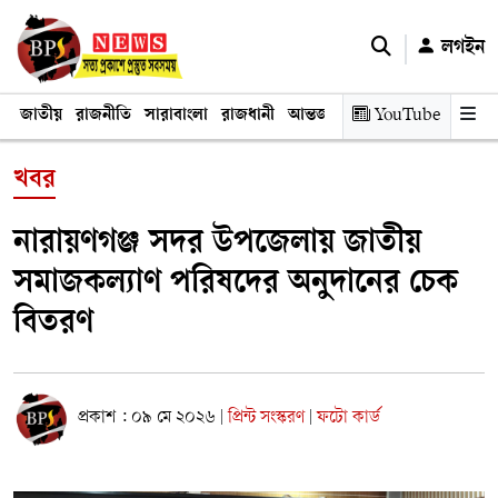
লগইন
জাতীয়
রাজনীতি
সারাবাংলা
রাজধানী
আন্তর্জাতিক
YouTube
অর্থনীতি
তথ্য প্রযুক
খবর
নারায়ণগঞ্জ সদর উপজেলায় জাতীয়
সমাজকল্যাণ পরিষদের অনুদানের চেক
বিতরণ
প্রকাশ : ০৯ মে ২০২৬
প্রিন্ট সংস্করণ
ফটো কার্ড
|
|