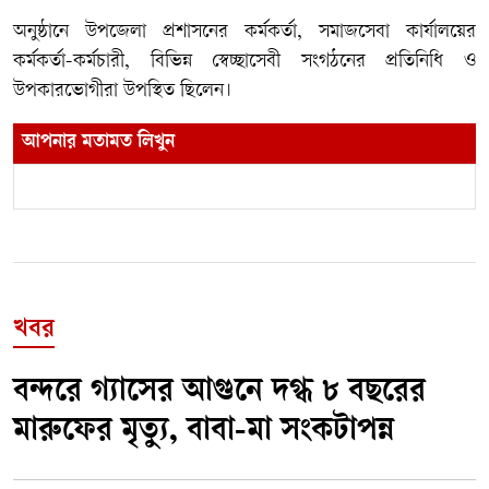
অনুষ্ঠানে উপজেলা প্রশাসনের কর্মকর্তা, সমাজসেবা কার্যালয়ের
কর্মকর্তা-কর্মচারী, বিভিন্ন স্বেচ্ছাসেবী সংগঠনের প্রতিনিধি ও
উপকারভোগীরা উপস্থিত ছিলেন।
আপনার মতামত লিখুন
খবর
বন্দরে গ্যাসের আগুনে দগ্ধ ৮ বছরের
মারুফের মৃত্যু, বাবা-মা সংকটাপন্ন