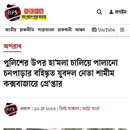
লগইন
জাতীয়
রাজনীতি
সারাবাংলা
রাজধানী
আন্তর্জাতিক
YouTube
অর্থনীতি
তথ্য প্রযুক
অপরাধ
পুলিশের উপর হা'মলা চালিয়ে পালানো
চনপাড়ার বহিষ্কৃত যুবদল নেতা শামীম
কক্সবাজারে গ্রে'প্তার
প্রকাশ : ১০ মে ২০২৬
প্রিন্ট সংস্করণ
ফটো কার্ড
|
|