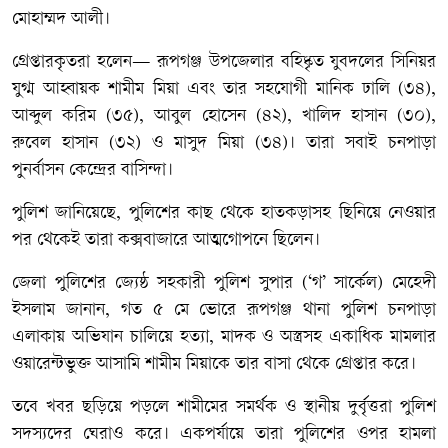
মোহাম্মদ আলী।
গ্রেপ্তারকৃতরা হলেন— রূপগঞ্জ উপজেলার বহিষ্কৃত যুবদলের সিনিয়র
যুগ্ম আহ্বায়ক শামীম মিয়া এবং তার সহযোগী মানিক ঢালি (৩৪),
আব্দুল করিম (৩৫), আবুল হোসেন (৪২), খালিদ হাসান (৩০),
রুবেল হাসান (৩২) ও মাসুদ মিয়া (৩৪)। তারা সবাই চনপাড়া
পুনর্বাসন কেন্দ্রের বাসিন্দা।
পুলিশ জানিয়েছে, পুলিশের কাছ থেকে হাতকড়াসহ ছিনিয়ে নেওয়ার
পর থেকেই তারা কক্সবাজারে আত্মগোপনে ছিলেন।
জেলা পুলিশের জ্যেষ্ঠ সহকারী পুলিশ সুপার (‘গ’ সার্কেল) মেহেদী
ইসলাম জানান, গত ৫ মে ভোরে রূপগঞ্জ থানা পুলিশ চনপাড়া
এলাকায় অভিযান চালিয়ে হত্যা, মাদক ও অস্ত্রসহ একাধিক মামলার
ওয়ারেন্টভুক্ত আসামি শামীম মিয়াকে তার বাসা থেকে গ্রেপ্তার করে।
তবে খবর ছড়িয়ে পড়লে শামীমের সমর্থক ও স্থানীয় দুর্বৃত্তরা পুলিশ
সদস্যদের ঘেরাও করে। একপর্যায়ে তারা পুলিশের ওপর হামলা