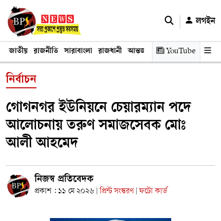
লগইন
জাতীয়
রাজনীতি
সারাবাংলা
রাজধানী
আন্তর্জাতিক
YouTube
অর্থনীতি
তথ্য প্রযুক
নির্বাচন
গোগনগর ইউনিয়নে চেয়ারম্যান পদে
আলোচনায় তরুণ সমাজসেবক মোঃ
আলী আহমেদ
নিজস্ব প্রতিবেদক
প্রকাশ : ১১ মে ২০২৬
প্রিন্ট সংস্করণ
ফটো কার্ড
|
|