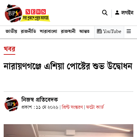
লগইন
জাতীয়
রাজনীতি
সারাবাংলা
রাজধানী
আন্তর্জাতিক
YouTube
অর্থনীতি
তথ্য প্রযুক
খবর
নারায়ণগঞ্জে এশিয়া পোস্টের শুভ উদ্বোধন
নিজস্ব প্রতিবেদক
প্রকাশ : ১১ মে ২০২৬
প্রিন্ট সংস্করণ
ফটো কার্ড
|
|