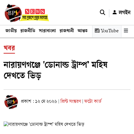
লগইন
জাতীয়
রাজনীতি
সারাবাংলা
রাজধানী
আন্তর্জাতিক
YouTube
অর্থনীতি
তথ্য প্রযুক
খবর
নারায়ণগঞ্জে 'ডোনাল্ড ট্রাম্প’ মহিষ
দেখতে ভিড়
প্রকাশ : ১২ মে ২০২৬
প্রিন্ট সংস্করণ
ফটো কার্ড
|
|