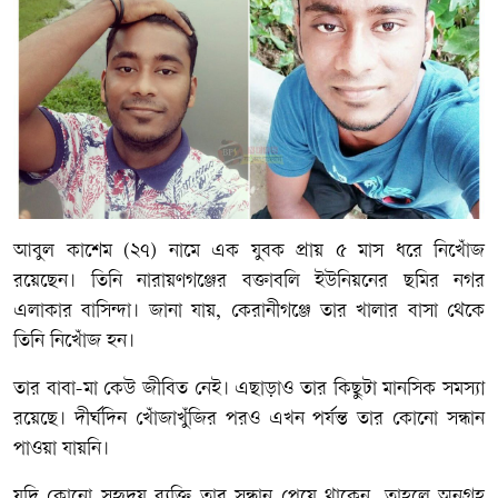
আবুল কাশেম (২৭) নামে এক যুবক প্রায় ৫ মাস ধরে নিখোঁজ
রয়েছেন। তিনি নারায়ণগঞ্জের বক্তাবলি ইউনিয়নের ছমির নগর
এলাকার বাসিন্দা। জানা যায়, কেরানীগঞ্জে তার খালার বাসা থেকে
তিনি নিখোঁজ হন।
তার বাবা-মা কেউ জীবিত নেই। এছাড়াও তার কিছুটা মানসিক সমস্যা
রয়েছে। দীর্ঘদিন খোঁজাখুঁজির পরও এখন পর্যন্ত তার কোনো সন্ধান
পাওয়া যায়নি।
যদি কোনো সহৃদয় ব্যক্তি তার সন্ধান পেয়ে থাকেন, তাহলে অনুগ্রহ