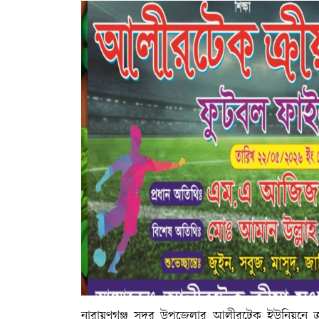
নারায়ণগঞ্জ সদর উপজেলার আলীরটেক ইউনিয়নে ক্র