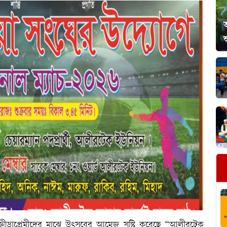
শ
ীড়াপ্রেমীদের মাঝে উৎসবের আমেজ সৃষ্টি করেছে “আলীরটেক