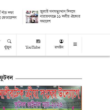
জুলাই গণঅভ্যুত্থান দিবসে
ে পাঁচ দফা
নারায়ণগঞ্জে ১১ দলীয় ঐক্যের
্র ফেডারেশন
সমাবেশ
খুঁজুন
YouTube
লগইন
ফুটবল