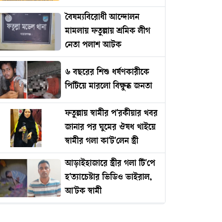
বৈষম্যবিরোধী আন্দোলন
মামলায় ফতুল্লায় শ্রমিক লীগ
নেতা পলাশ আটক
৬ বছরের শিশু ধর্ষণকারীকে
পিটিয়ে মারলো বিক্ষুব্ধ জনতা
ফতুল্লায় স্বামীর প'রকীয়ার খবর
জানার পর ঘুমের ঔষধ খাইয়ে
স্বামীর গলা কা'ট'লেন স্ত্রী
আড়াইহাজারে স্ত্রীর গলা টি'পে
হ'ত্যাচেষ্টার ভিডিও ভাইরাল,
আ'টক স্বামী
নারী আইনজীবীকে ঘুষি