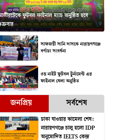
আলীরটেকে ফুটবল ফাইনাল ম্যাচ অনুষ্ঠিত হবে
ুক্রবার
সাফজয়ী সানি দাসকে নারায়ণগঞ্জে
বর্ণাঢ্য সংবর্ধনা
৩য় নাইট ফুটবল টুর্নামেন্ট এর
ফাইনাল খেলা অনুষ্ঠিত
জনপ্রিয়
সর্বশেষ
ঢাকা যাওয়ার ঝামেলা শেষ:
নারায়ণগঞ্জে চালু হলো IDP
অনুমোদিত IELTS কেন্দ্র