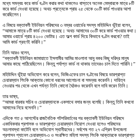
মধ্যে সমন্বয় করে কার্ড বণ্টন করার কথা থাকলেও বাস্তবে অনেক মেম্বারকে মাত্র ৮টি
করে কার্ড দেওয়া হয়েছে। অথচ প্রত্যেকে প্রায় ২৫ থেকে ৩০টি কার্ড পাওয়ার আশা
করেছিলেন।
এ বিষয়ে বক্তাবলী ইউনিয়ন পরিষদের ৩ নম্বর ওয়ার্ডের সদস্য মহিউদ্দিন ভূঁইয়া বলেন,
“আমাকে মাত্র ৮টি কার্ড দেওয়া হয়েছে। অথচ আমাদের ৩০টি করে কার্ড পাওয়ার কথা।
আমার ওয়ার্ডে প্রায় ৪২০০ ভোটার। এত অল্প কার্ড দিয়ে কিভাবে বণ্টন করবো? তাই
আমি কার্ড গ্রহণই করিনি।”
তিনি আরও বলেন,
“বক্তাবলী ইউনিয়ন জামায়াতে ইসলামীর আমির মাওলানা আবু বকর কিছু দরিদ্র মানুষ
আমার কাছে পাঠিয়েছিলেন। কিন্তু পর্যাপ্ত কার্ড না থাকায় তাদেরও চাল দিতে পারিনি।”
মহিউদ্দিন ভূঁইয়া অভিযোগ করে বলেন, ভিজিএফের চাল বণ্টনের বিষয়ে ভারপ্রাপ্ত
চেয়ারম্যান পিংকি আক্তার কোনো ধরনের আলোচনা বা সমন্বয় করেননি। দায়িত্ব
নেওয়ার পর থেকে এখন পর্যন্ত তিনি কোনো বৈঠকও করেননি বলে দাবি করেন তিনি।
তার ভাষ্য,
“আমরা বারবার সচিব ও চেয়ারম্যানকে একসাথে বসার জন্য বলেছি। কিন্তু তিনি কখনো
আমাদের নিয়ে বসেননি।”
এদিকে গত ৫ আগস্টের রাজনৈতিক পটপরিবর্তনের পর বক্তাবলী ইউনিয়ন পরিষদে
একাধিকবার প্রশাসক ও ভারপ্রাপ্ত চেয়ারম্যান নিয়োগ দেওয়া হলেও পরিষদের
অচলাবস্থা কাটেনি বলে অভিযোগ স্থানীয়দের। সর্বশেষ গত ২৭ এপ্রিল উপজেলা
প্রশাসন প্যানেল চেয়ারম্যান-৩ ও সংরক্ষিত মহিলা সদস্য পিংকি আক্তারকে ভারপ্রাপ্ত