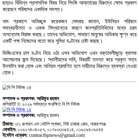
ছাড়াও বিভিন্ন প্রশাসনিক বিষয় নিয়ে পিংকি আক্তারের বিরুদ্ধে ক্ষোভ প্রকাশ
করেছেন পরিষদের একাধিক সদস্য।
নাম প্রকাশে অনিচ্ছুক কয়েকজন মেম্বার জানান, ইউনিয়ন পরিষদে
সমন্বয়হীনতা ও একক সিদ্ধান্তের কারণে জনপ্রতিনিধিদের মধ্যে চরম
অসন্তোষ বিরাজ করছে। তাদের অভিযোগ, সাধারণ মানুষের অধিকার ক্ষুণ্ন করে
একটি পক্ষ নিজেদের মতো করে সুবিধা বণ্টনের চেষ্টা করছে।
ভিজিএফের চাল বণ্টন নিয়ে ওঠা এসব অভিযোগ এখন বক্তাবলীজুড়ে ব্যাপক
আলোচনার জন্ম দিয়েছে। স্থানীয়দের দাবি, বিষয়টি তদন্ত করে প্রকৃত সত্য
উদঘাটন করা হোক এবং অনিয়ম প্রমাণিত হলে দায়ীদের বিরুদ্ধে ব্যবস্থা নেওয়া
হোক।
সম্পাদক ও প্রকাশক:
আরিফুর রহমান
কপিরাইট © ২০২৬ সর্বস্বত্ব সংরক্ষিত বি পি নিউজ
সম্পাদক ও প্রকাশক:
আরিফুর রহমান
ঠিকানা:
৩/১ রূপায়ন এস বেইলি প্লাজা, নিউ চাষারা রোড, নারায়ণগঞ্জ
মোবাইল:
০১৬২৭৪০৪০৫৭, ০১৭৯৩৩৩৫৪১৪, ০১৬২৯৪০৯৫৪৪
ইমেইল এড্রেস:
contractbpnews@gmail.com