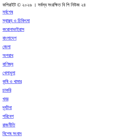
কপিরাইট © ২০২৬ । সর্বস্ব সংরক্ষিত বি পি নিউজ ২৪
সর্বশেষ
স্বাস্থ্য ও চিকিৎসা
করোনাভাইরাস
বাংলাদেশ
জেলা
অপরাধ
বাণিজ্য
খেলাধুলা
কৃষি ও খামার
চাকরি
খবর
দূর্ঘটনা
পরিবেশ
রাজনীতি
বিশেষ সংবাদ