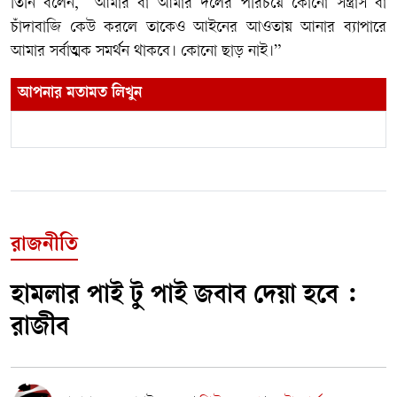
তিনি বলেন, “আমার বা আমার দলের পরিচয়ে কোনো সন্ত্রাস বা
চাঁদাবাজি কেউ করলে তাকেও আইনের আওতায় আনার ব্যাপারে
আমার সর্বাত্মক সমর্থন থাকবে। কোনো ছাড় নাই।”
আপনার মতামত লিখুন
রাজনীতি
হামলার পাই টু পাই জবাব দেয়া হবে :
রাজীব