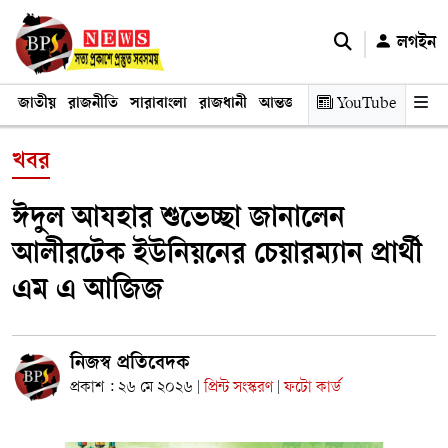
লগইন
জাতীয়
রাজনীতি
সারাবাংলা
রাজধানী
আন্তর্জাতিক
YouTube
অর্থনীতি
তথ্য প্রযুক
খবর
ঈদুল আযহার শুভেচ্ছা জানালেন
আলীরটেক ইউনিয়নের চেয়ারম্যান প্রার্থী
এম এ আজিজ
নিজস্ব প্রতিবেদক
প্রকাশ : ২৬ মে ২০২৬
প্রিন্ট সংস্করণ
ফটো কার্ড
|
|