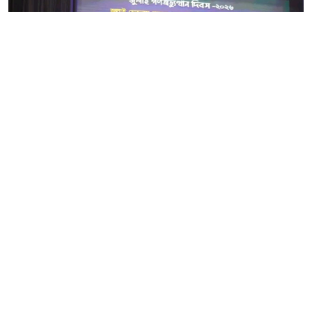
জুলাই গণঅভ্যুত্থানে শহীদদের স্মরণে তাদের নামে সড়কের নামকরণ,
স্মৃতিস্তম্ভ ও অন্যান্য স্থাপনা নির্মাণের পাশাপাশি কবর সংরক্ষণের
উদ্যোগ নিয়েছে সরকার বলে জানিয়েছেন নারায়ণগঞ্জের জেলা
প্রশাসক (ডিসি) মো. রায়হান কবির।
বুধবার (৫ আগস্ট) বিকেলে নগরীর শায়েস্তা খান সড়কের জেলা
শিল্পকলা একাডেমি মিলনায়তনে জুলাই গণঅভ্যুত্থান দিবস উপলক্ষে
আয়োজিত আলোচনা সভা ও সংবর্ধনা অনুষ্ঠানে সভাপতির বক্তব্যে