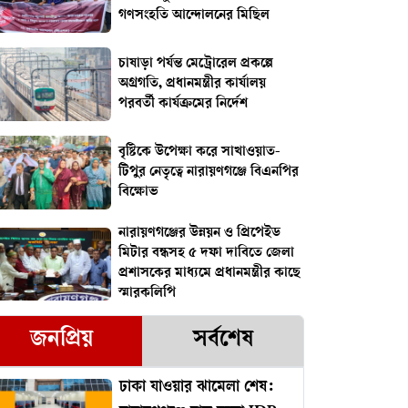
গণসংহতি আন্দোলনের মিছিল
চাষাড়া পর্যন্ত মেট্রোরেল প্রকল্পে
অগ্রগতি, প্রধানমন্ত্রীর কার্যালয়
পরবর্তী কার্যক্রমের নির্দেশ
বৃষ্টিকে উপেক্ষা করে সাখাওয়াত-
টিপুর নেতৃত্বে নারায়ণগঞ্জে বিএনপির
বিক্ষোভ
নারায়ণগঞ্জের উন্নয়ন ও প্রিপেইড
মিটার বন্ধসহ ৫ দফা দাবিতে জেলা
প্রশাসকের মাধ্যমে প্রধানমন্ত্রীর কাছে
স্মারকলিপি
জনপ্রিয়
সর্বশেষ
ঢাকা যাওয়ার ঝামেলা শেষ: