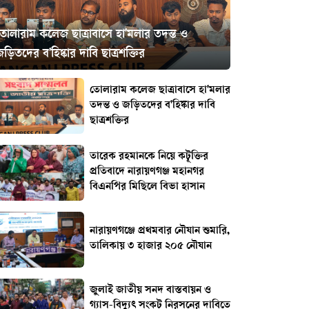
তোলারাম কলেজ ছাত্রাবাসে হা'মলার তদন্ত ও
ড়িতদের ব'হিষ্কার দাবি ছাত্রশক্তির
তোলারাম কলেজ ছাত্রাবাসে হা'মলার
তদন্ত ও জড়িতদের ব'হিষ্কার দাবি
ছাত্রশক্তির
তারেক রহমানকে নিয়ে কটূক্তির
প্রতিবাদে নারায়ণগঞ্জ মহানগর
বিএনপির মিছিলে বিভা হাসান
নারায়ণগঞ্জে প্রথমবার নৌযান শুমারি,
তালিকায় ৩ হাজার ২০৫ নৌযান
জুলাই জাতীয় সনদ বাস্তবায়ন ও
গ্যাস-বিদ্যুৎ সংকট নিরসনের দাবিতে