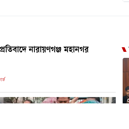
প্রতিবাদে নারায়ণগঞ্জ মহানগর
র্ড
জ