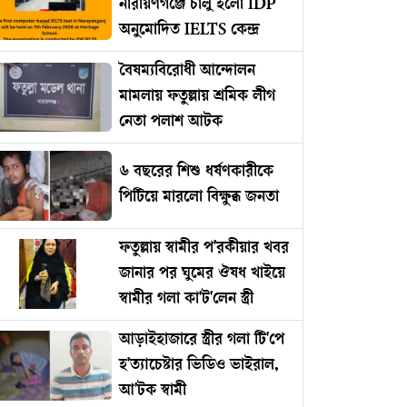
নারায়ণগঞ্জে চালু হলো IDP
অনুমোদিত IELTS কেন্দ্র
বৈষম্যবিরোধী আন্দোলন
মামলায় ফতুল্লায় শ্রমিক লীগ
নেতা পলাশ আটক
৬ বছরের শিশু ধর্ষণকারীকে
পিটিয়ে মারলো বিক্ষুব্ধ জনতা
ফতুল্লায় স্বামীর প'রকীয়ার খবর
জানার পর ঘুমের ঔষধ খাইয়ে
স্বামীর গলা কা'ট'লেন স্ত্রী
আড়াইহাজারে স্ত্রীর গলা টি'পে
হ'ত্যাচেষ্টার ভিডিও ভাইরাল,
আ'টক স্বামী