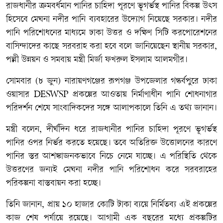
রাজধানীর ক্রমবর্ধমান পানির চাহিদা পূরণে ভূগর্ভস্থ পানির বিকল্প উৎস
হিসেবে মেঘনা নদীর পানি ব্যবহারের উদ্যোগ নিয়েছে সরকার। নদীর
পানি পরিশোধনের মাধ্যমে ঢাকা উত্তর ও দক্ষিণ সিটি করপোরেশনের
বাসিন্দাদের কাছে সরবরাহ করা হবে বলে জানিয়েছেন স্থানীয় সরকার,
পল্লী উন্নয়ন ও সমবায় মন্ত্রী মির্জা ফখরুল ইসলাম আলমগীর।
সোমবার (৮ জুন) নারায়ণগঞ্জের রূপগঞ্জ উপজেলার গন্ধর্বপুরে ঢাকা
ওয়াসার DESWSP প্রকল্পের আওতায় নির্মাণাধীন পানি শোধনাগার
পরিদর্শন শেষে সাংবাদিকদের সঙ্গে আলাপকালে তিনি এ তথ্য জানান।
মন্ত্রী বলেন, দীর্ঘদিন ধরে রাজধানীর পানির চাহিদা পূরণে ভূগর্ভস্থ
পানির ওপর নির্ভর করতে হয়েছে। তবে অতিরিক্ত উত্তোলনের কারণে
পানির স্তর আশঙ্কাজনকভাবে নিচে নেমে যাচ্ছে। এ পরিস্থিতি থেকে
উত্তরণের জন্যই মেঘনা নদীর পানি পরিশোধন করে সরবরাহের
পরিকল্পনা বাস্তবায়ন করা হচ্ছে।
তিনি জানান, প্রায় ১০ হাজার কোটি টাকা ব্যয়ে নির্মিতব্য এই প্রকল্পের
কাজ শেষ পর্যায়ে রয়েছে। আগামী এক বছরের মধ্যে প্রকল্পটির