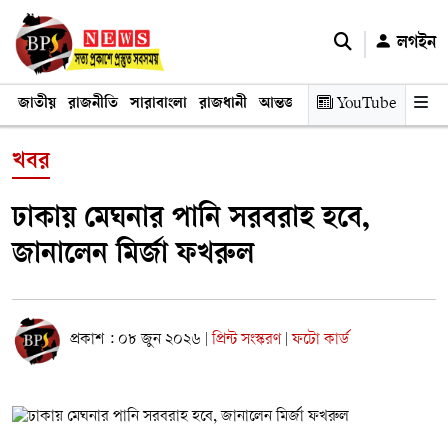
লগইন
জাতীয়
রাজনীতি
সারাবাংলা
রাজধানী
আন্তর্জাতিক
YouTube
অর্থনীতি
তথ্য প্রযুক
খবর
ঢাকায় মেঘনার পানি সরবরাহ হবে,
জানালেন মির্জা ফখরুল
প্রকাশ : ০৮ জুন ২০২৬
প্রিন্ট সংস্করণ
ফটো কার্ড
|
|