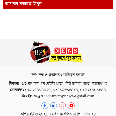
আপনার মতামত লিখুন
সম্পাদক ও প্রকাশক:
আরিফুর রহমান
ঠিকানা:
৩/১ রূপায়ন এস বেইলি প্লাজা, নিউ চাষারা রোড, নারায়ণগঞ্জ
মোবাইল:
০১৬২৭৪০৪০৫৭, ০১৭৯৩৩৩৫৪১৪, ০১৬২৯৪০৯৫৪৪
ইমেইল এড্রেস:
contractbpnews@gmail.com
কপিরাইট © ২০২৬ । সর্বস্ব সংরক্ষিত বি পি নিউজ ২৪