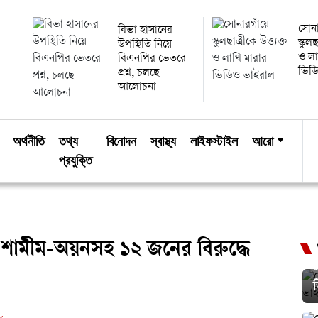
সোনা
বিভা হাসানের
স্কুলছ
উপস্থিতি নিয়ে
ও লা
বিএনপির ভেতরে
ভিড
প্রশ্ন, চলছে
আলোচনা
অর্থনীতি
তথ্য
বিনোদন
স্বাস্থ্য
লাইফস্টাইল
আরো
প্রযুক্তি
শামীম-অয়নসহ ১২ জনের বিরুদ্ধে
স