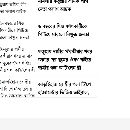
মামলায় ফতুল্লায় শ্রমিক লীগ
নেতা পলাশ আটক
৬ বছরের শিশু ধর্ষণকারীকে
পিটিয়ে মারলো বিক্ষুব্ধ জনতা
ফতুল্লায় স্বামীর প'রকীয়ার খবর
জানার পর ঘুমের ঔষধ খাইয়ে
স্বামীর গলা কা'ট'লেন স্ত্রী
আড়াইহাজারে স্ত্রীর গলা টি'পে
হ'ত্যাচেষ্টার ভিডিও ভাইরাল,
আ'টক স্বামী
নারী আইনজীবীকে ঘুষি
মারলেন টিপু