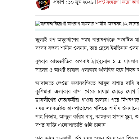
প্রকাশ : ১০ জুন ২০২৬
প্রিন্ট সংস্করণ
ফটো কার্
|
|
জুলাই গণ-অভ্যুত্থানের সময় নারায়ণগঞ্জে সংঘটি
সংসদ সদস্য শামীম ওসমান, তার ছেলে ইমতিনান ওসমান 
বুধবার আন্তর্জাতিক অপরাধ ট্রাইব্যুনাল-১-এ মামলা
সালের ৫ আগস্ট চাষাঢ়া এলাকায় গুলিবিদ্ধ হয়ে নিহত
আদালতে দেওয়া জবানবন্দিতে আবুল বাশার দাবি ক
কুশিয়ারা এলাকার বাসা থেকে চাষাঢ়া মোড়ে যোগ 
ছাত্রলীগের নেতাকর্মীরা ধাওয়া চালায়। পরে মিশন
সময় ল্যাবএইড হাসপাতালের গলিতে শামীম ওসমানের
শাহ নিজাম, আব্দুল করিম বাবু, কামরুল হাসান মুন্না,
সশস্ত্র ব্যক্তি এলোপাতাড়ি গুলি চালান।
তার ভাষ্য অনুযায়ী, ওই সময় অয়ন ওসমানের পিস্তল