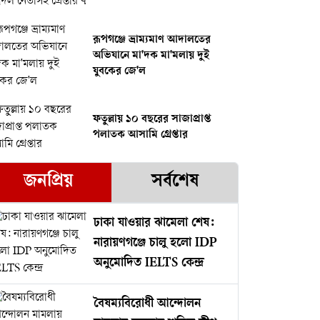
রূপগঞ্জে ভ্রাম্যমাণ আদালতের
অভিযানে মা'দক মা'মলায় দুই
যুবকের জে'ল
ফতুল্লায় ১০ বছরের সাজাপ্রাপ্ত
পলাতক আসামি গ্রেপ্তার
জনপ্রিয়
সর্বশেষ
ঢাকা যাওয়ার ঝামেলা শেষ:
নারায়ণগঞ্জে চালু হলো IDP
অনুমোদিত IELTS কেন্দ্র
বৈষম্যবিরোধী আন্দোলন