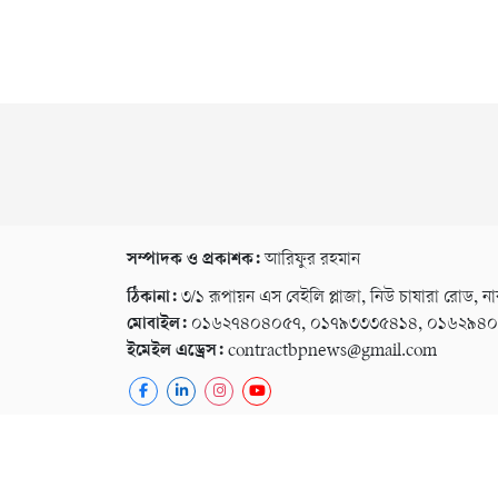
সম্পাদক ও প্রকাশক:
আরিফুর রহমান
ঠিকানা:
৩/১ রূপায়ন এস বেইলি প্লাজা, নিউ চাষারা রোড, না
মোবাইল:
০১৬২৭৪০৪০৫৭, ০১৭৯৩৩৩৫৪১৪, ০১৬২৯৪
ইমেইল এড্রেস:
contractbpnews@gmail.com
কপিরাইট © ২০২৬ । সর্বস্ব সংরক্ষিত বি পি নিউজ ২৪
গোপনীয়তা নীতি
বিজ্ঞাপন
ই-পেপার
কনভার্টার