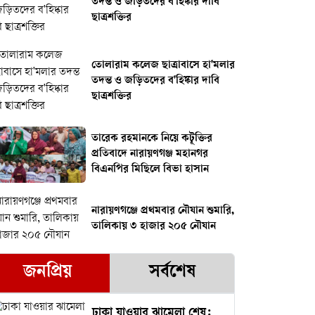
তদন্ত ও জড়িতদের ব'হিষ্কার দাবি
ছাত্রশক্তির
তোলারাম কলেজ ছাত্রাবাসে হা'মলার
তদন্ত ও জড়িতদের ব'হিষ্কার দাবি
ছাত্রশক্তির
তারেক রহমানকে নিয়ে কটূক্তির
প্রতিবাদে নারায়ণগঞ্জ মহানগর
বিএনপির মিছিলে বিভা হাসান
নারায়ণগঞ্জে প্রথমবার নৌযান শুমারি,
তালিকায় ৩ হাজার ২০৫ নৌযান
জনপ্রিয়
সর্বশেষ
ঢাকা যাওয়ার ঝামেলা শেষ: