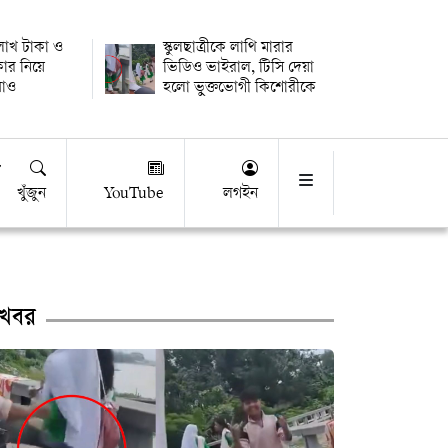
 লাখ টাকা ও
স্কুলছাত্রীকে লাথি মারার
কার নিয়ে
ভিডিও ভাইরাল, টিসি দেয়া
উধাও
হলো ভুক্তভোগী কিশোরীকে
খুঁজুন
YouTube
লগইন
খবর