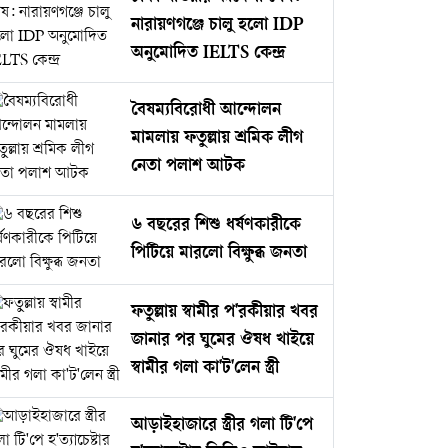
নারায়ণগঞ্জে চালু হলো IDP
অনুমোদিত IELTS কেন্দ্র
বৈষম্যবিরোধী আন্দোলন
মামলায় ফতুল্লায় শ্রমিক লীগ
নেতা পলাশ আটক
৬ বছরের শিশু ধর্ষণকারীকে
পিটিয়ে মারলো বিক্ষুব্ধ জনতা
ফতুল্লায় স্বামীর প'রকীয়ার খবর
জানার পর ঘুমের ঔষধ খাইয়ে
স্বামীর গলা কা'ট'লেন স্ত্রী
আড়াইহাজারে স্ত্রীর গলা টি'পে