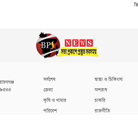
সর্বশেষ
স্বাস্থ্য ও চিকিৎসা
রায়ণগঞ্জ
০৯৫৪৪
জেলা
অপরাধ
কৃষি ও খামার
চাকরি
পরিবেশ
রাজনীতি