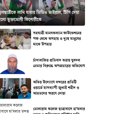
্কুলছাত্রীকে লাথি মারার ভিডিও ভাইরাল, টিসি দেয়া
হলো ভুক্তভোগী কিশোরীকে
সহযাত্রী মানবকল্যান ফাউন্ডেশনের
পক্ষ থেকে অসহায় ও দুঃস্থ মানুষের
মাঝে উপহার
চাঁদাবাজির প্রতিবাদ করায় যুবদল
নেতার বিরুদ্ধে অপপ্রচারের অভিযোগ
অভির উদ্যোগে বন্দরের প্রতিটি
ওয়ার্ডে মাসব্যাপী জুলাই শহীদ ও
আহতদের স্মরণে দোয়া
তোলারাম কলেজ ছাত্রাবাসে হা'মলার