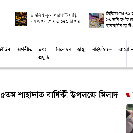
সিদ্ধিরগঞ্জে ৩২
স্টাইলিশ লুক, পরিপাটি দাড়ি
১৩ ভরি স্বর্ণালং
সব একসাথে মাত্র ১৫০ টাকায়
ব্যবসায়ীর স্ত্রী 
্জাতিক
অর্থনীতি
তথ্য
বিনোদন
স্বাস্থ্য
লাইফস্টাইল
আরো
প্রযুক্তি
৫তম শাহাদাত বার্ষিকী উপলক্ষে মিলাদ