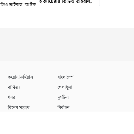
হ'ত্যাচেষ্টার ভিডিও ভাইরাল,
আ'টক স্বামী
নারী আইনজীবীকে ঘুষি
মারলেন টিপু
চাষাড়া পর্যন্ত মেট্রোরেল প্রকল্পে
অগ্রগতি, প্রধানমন্ত্রীর কার্যালয়
পরবর্তী কার্যক্রমের নির্দেশ
করোনাভাইরাস
বাংলাদেশ
বদলের ইঙ্গিত নারায়ণগঞ্জ
বাণিজ্য
খেলাধুলা
বিএনপিতে
খবর
দূর্ঘটনা
বিশেষ সংবাদ
নির্বাচন
মালবাহী গাড়ির সাথে বাইকের
সংঘর্ষ—বক্তাবলীতে নিহত ১,
আহত ২
ডেভেলপার
টেক তরঙ্গ