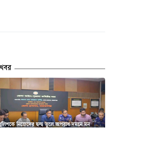
নারায়ণগঞ্জ সদরের ১৩ পশুর
হাটের ইজারা পেলেন যারা
খবর
ুলিশকে নিজেদের দ্বন্দ্ব ভুলে অপরাধ দমনে মন
দিতে হবে : ডিসি