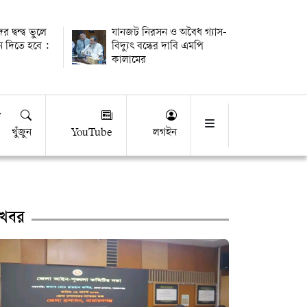
দ্বন্দ্ব ভুলে
যানজট নিরসন ও অবৈধ গ্যাস-
 দিতে হবে :
বিদ্যুৎ বন্ধের দাবি এমপি
কালামের
খুঁজুন
YouTube
লগইন
খবর