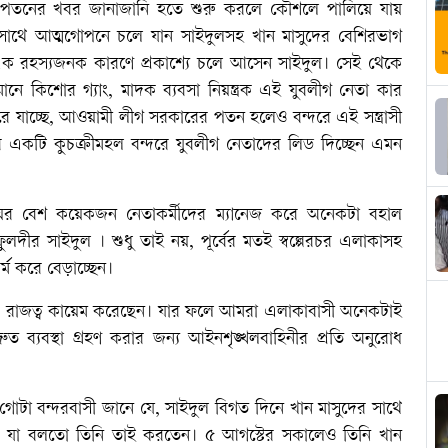
 পতনের খবর জানাজানি হতে শুরু করলে কৌশলে পালিয়ে যায়
 সাথে আত্মগোপনে চলে যান সাইদুলসহ খান মাসুদের বেশিরভাগ
ন এক রহস্যজনক কারণে প্রকাশ্যে চলে আসেন সাইদুল। সেই থেকে
নে কিশোর গ্যাং, মাদক ব্যবসা নিয়ন্ত্রক এই যুবলীগ নেতা কার
 করে যাচ্ছে, আওয়ামী লীগ সরকারের পতন হলেও বন্দরে এই সন্ত্রাসী
র একটি কুচক্রীমহল বন্দরে যুবলীগ নেতাদের লিড দিচ্ছেন এমন
যায়ের বেশ কয়েকজন নেতাকর্মীদের ম্যানেজ করে অনেকটা বহাল
দীর সাইদুল । শুধু তাই নয়, পূর্বের মতই স্বল্পেরচর এলাকাসহ
্ম করে বেড়াচ্ছেন।
াসের রাজত্ব কায়েম করেছেন। যার ফলে আমরা এলাকাবাসী অনেকটাই
রুত ব্যবস্থা গ্রহণ করার জন্য আইনশৃঙ্খলবাহিনীর প্রতি অনুরোধ
োটা বন্দরবাসী জানে যে, সাইদুল বিগত দিনে খান মাসুদের সাথে
দ যা বলতো তিনি তাই করতেন। ৫ আগস্টের সকালেও তিনি খান