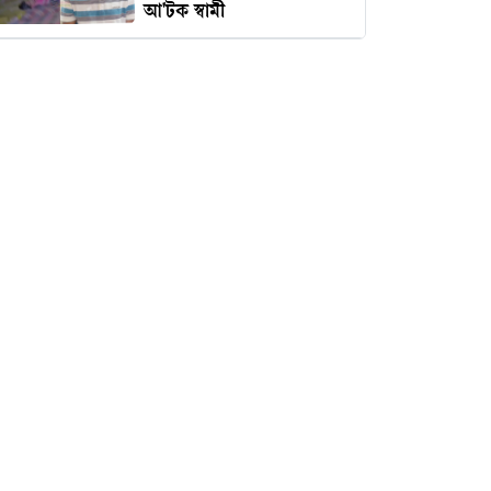
আ'টক স্বামী
চাষাড়া পর্যন্ত মেট্রোরেল প্রকল্পে
অগ্রগতি, প্রধানমন্ত্রীর কার্যালয়
পরবর্তী কার্যক্রমের নির্দেশ
নারী আইনজীবীকে ঘুষি
মারলেন টিপু
বদলের ইঙ্গিত নারায়ণগঞ্জ
বিএনপিতে
মালবাহী গাড়ির সাথে বাইকের
সংঘর্ষ—বক্তাবলীতে নিহত ১,
আহত ২