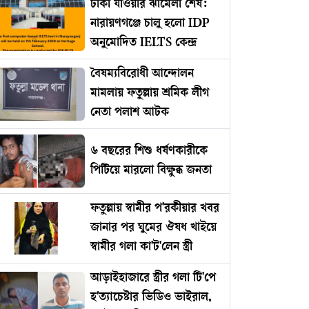
ঢাকা যাওয়ার ঝামেলা শেষ:
নারায়ণগঞ্জে চালু হলো IDP
অনুমোদিত IELTS কেন্দ্র
বৈষম্যবিরোধী আন্দোলন
মামলায় ফতুল্লায় শ্রমিক লীগ
নেতা পলাশ আটক
৬ বছরের শিশু ধর্ষণকারীকে
পিটিয়ে মারলো বিক্ষুব্ধ জনতা
ফতুল্লায় স্বামীর প'রকীয়ার খবর
জানার পর ঘুমের ঔষধ খাইয়ে
স্বামীর গলা কা'ট'লেন স্ত্রী
আড়াইহাজারে স্ত্রীর গলা টি'পে
হ'ত্যাচেষ্টার ভিডিও ভাইরাল,