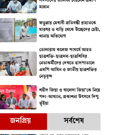
সদস্যদের তালিকা চাইলেন এমপি
মান্নান
ফতুল্লায় মেধাবী প্রতিবন্ধী রাহাতকে
মারধর ও বাড়ি থেকে উচ্ছেদের চেষ্টা,
থানায় অভিযোগ
তোলারাম কলেজ সংঘর্ষে আহত
ছাত্রশক্তি-ছাত্রদল-ছাত্রশিবির
নেতাকর্মীদের দেখতে হাসপাতালে
এমপি আমিন ও জাতীয় ছাত্রশক্তির
নেতৃবৃন্দ
শহীদ জিয়া ও খালেদা জিয়া’কে নিয়ে
পদ্য-আখ্যান, প্রকাশনা উৎসবে দিপু
ভূঁইয়া
জনপ্রিয়
সর্বশেষ