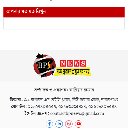
আপনার মতামত লিখুন
সম্পাদক ও প্রকাশক:
আরিফুর রহমান
ঠিকানা:
৩/১ রূপায়ন এস বেইলি প্লাজা, নিউ চাষারা রোড, নারায়ণগঞ্জ
মোবাইল:
০১৬২৭৪০৪০৫৭, ০১৭৯৩৩৩৫৪১৪, ০১৬২৯৪০৯৫৪৪
ইমেইল এড্রেস:
contractbpnews@gmail.com