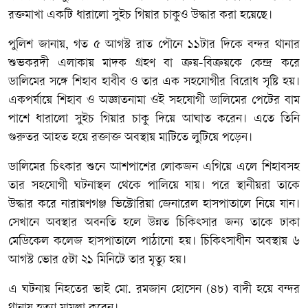
রক্তমাখা একটি ধারালো সুইচ গিয়ার চাকুও উদ্ধার করা হয়েছে।
পুলিশ জানায়, গত ৫ আগস্ট রাত পৌনে ১১টার দিকে বন্দর থানার
শুভকরদী এলাকায় মাদক গ্রহণ বা ক্রয়-বিক্রয়কে কেন্দ্র করে
ডালিমের সঙ্গে শিহাব হাবীব ও তার এক সহযোগীর বিরোধ সৃষ্টি হয়।
একপর্যায়ে শিহাব ও অজ্ঞাতনামা ওই সহযোগী ডালিমের পেটের বাম
পাশে ধারালো সুইচ গিয়ার চাকু দিয়ে আঘাত করেন। এতে তিনি
গুরুতর আহত হয়ে রক্তাক্ত অবস্থায় মাটিতে লুটিয়ে পড়েন।
ডালিমের চিৎকার শুনে আশপাশের লোকজন এগিয়ে এলে শিহাবসহ
তার সহযোগী ঘটনাস্থল থেকে পালিয়ে যায়। পরে স্থানীয়রা তাকে
উদ্ধার করে নারায়ণগঞ্জ ভিক্টোরিয়া জেনারেল হাসপাতালে নিয়ে যান।
সেখানে অবস্থার অবনতি হলে উন্নত চিকিৎসার জন্য তাকে ঢাকা
মেডিকেল কলেজ হাসপাতালে পাঠানো হয়। চিকিৎসাধীন অবস্থায় ৬
আগস্ট ভোর ৫টা ২১ মিনিটে তার মৃত্যু হয়।
এ ঘটনায় নিহতের ভাই মো. রমজান হোসেন (৪৮) বাদী হয়ে বন্দর