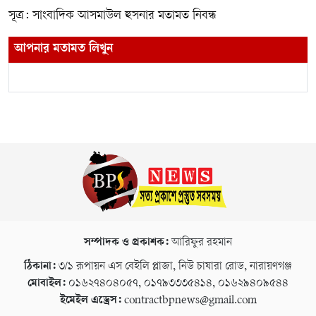
সূত্র: সাংবাদিক আসমাউল হুসনার মতামত নিবন্ধ
আপনার মতামত লিখুন
সম্পাদক ও প্রকাশক:
আরিফুর রহমান
ঠিকানা:
৩/১ রূপায়ন এস বেইলি প্লাজা, নিউ চাষারা রোড, নারায়ণগঞ্জ
মোবাইল:
০১৬২৭৪০৪০৫৭, ০১৭৯৩৩৩৫৪১৪, ০১৬২৯৪০৯৫৪৪
ইমেইল এড্রেস:
contractbpnews@gmail.com