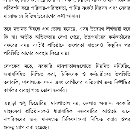
প্রশাসক, সিটি কর্পোরেশনের প্রশাসক ও সিভিল সার্জনও হাসপাতালটি
পরিদর্শন করে পরিষ্কার-পরিচ্ছন্নতা, পানির সংকট নিরসন এবং সেবার
মানোন্নয়নে বিভিন্ন উদ্যোগের কথা জানান।
তবে মতামত নিবন্ধে প্রশ্ন তোলা হয়েছে, এসব উদ্যোগ দীর্ঘস্থায়ী হবে
কি না। অতীত অভিজ্ঞতায় দেখা গেছে, উচ্চপর্যায়ের কর্মকর্তাদের
সফরের সময় সংশ্লিষ্ট প্রতিষ্ঠানে তৎপরতা বাড়লেও কিছুদিন পর
পরিস্থিতি আগের অবস্থায় ফিরে যায়।
লেখকের মতে, সরকারি হাসপাতালগুলোতে নিয়মিত মনিটরিং,
জবাবদিহিতা নিশ্চিত করা, চিকিৎসক ও কর্মচারীদের উপস্থিতি
তদারকি, দালালচক্র দমন এবং রোগীদের অভিযোগ দ্রুত নিষ্পত্তির
কার্যকর ব্যবস্থা গড়ে তোলা জরুরি।
এছাড়া শুধু ভিক্টোরিয়া হাসপাতাল নয়, জেলার অন্যান্য সরকারি
স্বাস্থ্যসেবা প্রতিষ্ঠানকেও ধারাবাহিক নজরদারির আওতায় এনে
নাগরিকদের জন্য মানসম্মত চিকিৎসাসেবা নিশ্চিত করার ওপর
গুরুত্বারোপ করা হয়েছে।