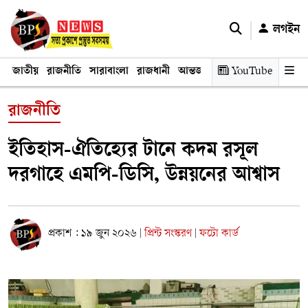
লগইন
জাতীয়
রাজনীতি
সারাবাংলা
রাজধানী
আন্তর্জাতিক
YouTube
অর্থনীতি
তথ্য প্রযুক
রাজনীতি
ইতিহাস-ঐতিহ্যের টানে কদম রসূল
দরগাহে এমপি-ডিসি, উন্নয়নের আশ্বাস
প্রকাশ : ১৯ জুন ২০২৬
প্রিন্ট সংস্করণ
ফটো কার্ড
|
|