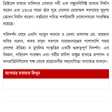
খ্রিস্টাব্দে ঢাকার জমিদার গোলাম নবী এক গম্বুজবিশিষ্ট মাজার নির্মাণ
করেন এবং ১৮০৫ সালে তাঁর পুত্র গোলাম মোহাম্মদ দরগাহর সুদৃশ্য
তোরণ নির্মাণ করেন। বর্তমানে পবিত্র পদচিহ্নটি গোলাপজলে সংরক্ষিত
রয়েছে।
পরিদর্শন শেষে এমপি আবুল কালাম ও জেলা প্রশাসক মো. রায়হান
কবির বলেন, কদম রসূল দরগাহ নারায়ণগঞ্জের পাশাপাশি সমগ্র
দেশের ঐতিহ্য ও মুসলিম সংস্কৃতির একটি গুরুত্বপূর্ণ নিদর্শন। এর
উন্নয়ন, পরিবেশ সংরক্ষণ এবং ধর্মীয় মর্যাদা অক্ষুণ্ন রাখতে প্রশাসন ও
জনপ্রতিনিধিদের পক্ষ থেকে প্রয়োজনীয় সহযোগিতা অব্যাহত থাকবে।
আপনার মতামত লিখুন