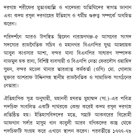
দরগাহ শরীফের মুতাওয়াল্লি ও খাদেমরা অতিথিদের স্বাগত জানান
এবং কদম রসূল দরগাহের ইতিহাস ও ধর্মীয় গুরুত্ব সম্পর্কে অবহিত
করেন।
পরিদর্শনে আরও উপস্থিত ছিলেন নারায়ণগঞ্জ-৫ আসনের সংসদ
সদস্যের রাজনৈতিক সচিব ও মহানগর বিএনপির যুগ্ম আহ্বায়ক
আবুল কাওসার আশা, বন্দর থানা বিএনপির সাধারণ সম্পাদক
নাজমুল হক রানা, বিশিষ্ট ব্যবসায়ী ও বিএনপি নেতা ফেরদৌস ওয়াহিদ
সুমন, বন্দর মডেল থানার ভারপ্রাপ্ত কর্মকর্তা (ওসি) মো. গোলাম
মুক্তার আশরাফ উদ্দিনসহ স্থানীয় রাজনৈতিক ও সামাজিক সংগঠনের
নেতারা।
ঐতিহাসিক সূত্র অনুযায়ী, মহানবী হযরত মুহাম্মদ (সা.)-এর পবিত্র
পদচিহ্ন সংবলিত একটি পাথরকে কেন্দ্র করেই কদম রসূল দরগাহ
প্রতিষ্ঠিত হয়। ইতিহাসবিদদের মতে, সম্রাট আকবরের বিদ্রোহী
আফগান সর্দার মাসুম খান কাবুলী আরব বণিকদের কাছ থেকে
পদচিহ্নটি সংগ্রহ করে এখানে স্থাপন করেন। পরবর্তীতে ১৭৭৭-৭৮