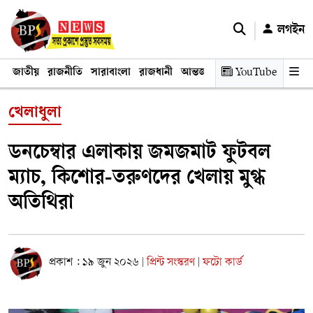
লগইন
জাতীয়
রাজনীতি
সারাবাংলা
রাজধানী
আন্তর্জাতিক
YouTube
অর্থনীতি
তথ্য প্রযুক
খেলাধুলা
ডনচেম্বার এলাকায় জমজমাট ফুটবল
ম্যাচ, কিশোর-তরুণদের খেলায় মুগ্ধ
অতিথিরা
প্রকাশ : ১৯ জুন ২০২৬
প্রিন্ট সংস্করণ
ফটো কার্ড
|
|