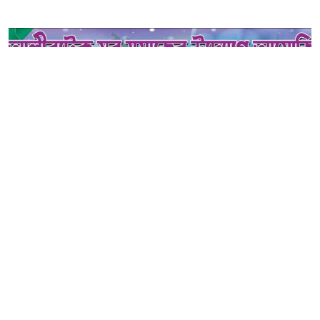
নারায়ণগঞ্জের আলীরটেক যুব সমাজের উদ্যোগে সিজন-১ ফুটবল
টুর্নামেন্টের ফাইনাল খেলা ও পুরস্কার বিতরণী অনুষ্ঠান অনুষ্ঠিত হবে।
আয়োজকদের প্রকাশিত পোস্টার অনুযায়ী, শুক্রবার (২৪ জুলাই)
বিকেল সাড়ে ৩টায় জল্লারপাড় আলীরটেকে মরহুম আব্দুল সাত্তার
স্মৃতি খেলার মাঠে ফাইনাল ম্যাচ অনুষ্ঠিত হবে।