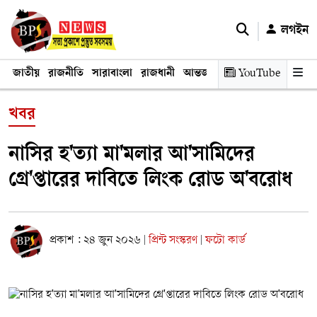
লগইন
জাতীয়
রাজনীতি
সারাবাংলা
রাজধানী
আন্তর্জাতিক
YouTube
অর্থনীতি
তথ্য প্রযুক
খবর
নাসির হ'ত্যা মা'মলার আ'সামিদের
গ্রে'প্তারের দাবিতে লিংক রোড অ'বরোধ
প্রকাশ : ২৪ জুন ২০২৬
প্রিন্ট সংস্করণ
ফটো কার্ড
|
|