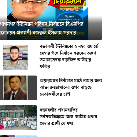
গোগনগর ইউনিয়ন পরিষদ নির্বাচনে বিএনপির
মনোনয়ন প্রত্যাশী নজরুল ইসলাম সরদার
বক্তাবলী ইউনিয়নের ২ নম্বর ওয়ার্ডে
মেম্বার পদে নির্বাচন করবেন তরুণ
সমাজসেবক বায়জিদ কাউছার
ফকির
চেয়ারম্যান নির্বাচনে মাঠে নামার জন্য
আক্তারুজ্জামানের ওপর বাড়ছে
নেতাকর্মীদের চাপ
বক্তাবলীর প্রধানবাড়ির
সর্বসম্মতিক্রমে আল-আমিন প্রধান
মেম্বার প্রার্থী ঘোষণা