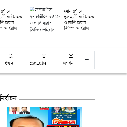
রগাঁয়ে
সোনারগাঁয়ে
াত্রীকে উত্ত্যক্ত
স্কুলছাত্রীকে উত্ত্যক্ত
থি মারার
ও লাথি মারার
িও ভাইরাল
ভিডিও ভাইরাল
খুঁজুন
YouTube
লগইন
নির্বাচন