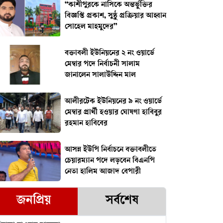
“কাশীপুরকে নাসিকে অন্তর্ভুক্তির
বিজ্ঞপ্তি প্রকাশ, সুষ্ঠু প্রক্রিয়ার আহ্বান
সোহেল মাহমুদের”
বক্তাবলী ইউনিয়নের ২ নং ওয়ার্ডে
মেম্বার পদে নির্বাচনী সালাম
জানালেন সালাউদ্দিন মাল
আলীরটেক ইউনিয়নের ৯ নং ওয়ার্ডে
মেম্বার প্রার্থী হওয়ার ঘোষণা হাবিবুর
রহমান হাবিবের
আসন্ন ইউপি নির্বাচনে বক্তাবলীতে
চেয়ারম্যান পদে লড়বেন বিএনপি
নেতা হালিম আজাদ বেপারী
জনপ্রিয়
সর্বশেষ