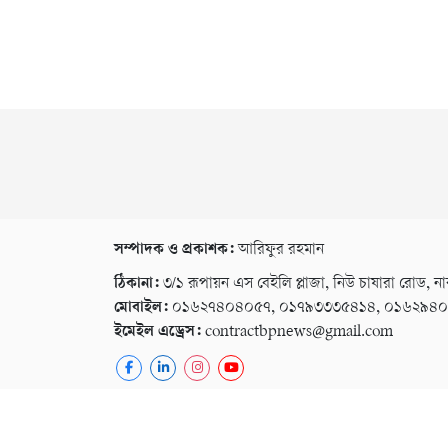
সম্পাদক ও প্রকাশক:
আরিফুর রহমান
ঠিকানা:
৩/১ রূপায়ন এস বেইলি প্লাজা, নিউ চাষারা রোড, না
মোবাইল:
০১৬২৭৪০৪০৫৭, ০১৭৯৩৩৩৫৪১৪, ০১৬২৯৪
ইমেইল এড্রেস:
contractbpnews@gmail.com
কপিরাইট © ২০২৬ । সর্বস্ব সংরক্ষিত বি পি নিউজ ২৪