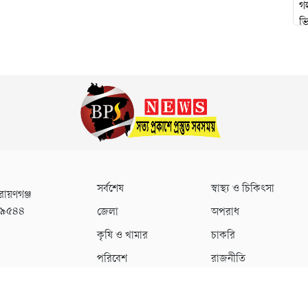
সর্বশেষ
স্বাস্থ্য ও চিকিৎসা
রায়ণগঞ্জ
০৯৫৪৪
জেলা
অপরাধ
কৃষি ও খামার
চাকরি
পরিবেশ
রাজনীতি