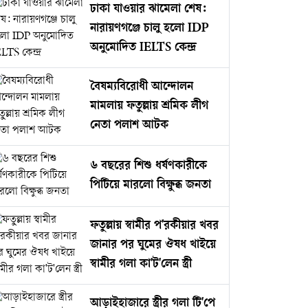
ঢাকা যাওয়ার ঝামেলা শেষ:
নারায়ণগঞ্জে চালু হলো IDP
অনুমোদিত IELTS কেন্দ্র
বৈষম্যবিরোধী আন্দোলন
মামলায় ফতুল্লায় শ্রমিক লীগ
নেতা পলাশ আটক
৬ বছরের শিশু ধর্ষণকারীকে
পিটিয়ে মারলো বিক্ষুব্ধ জনতা
ফতুল্লায় স্বামীর প'রকীয়ার খবর
জানার পর ঘুমের ঔষধ খাইয়ে
স্বামীর গলা কা'ট'লেন স্ত্রী
আড়াইহাজারে স্ত্রীর গলা টি'পে