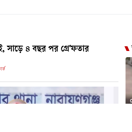
ই, সাড়ে ৪ বছর পর গ্রে'ফতার
র্ড
স