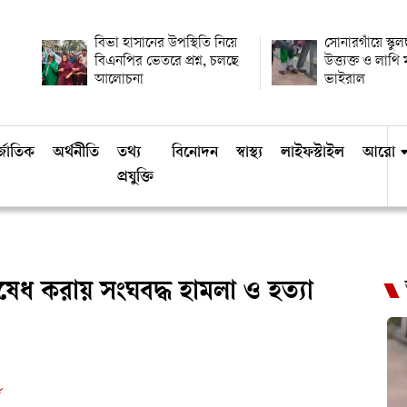
বিভা হাসানের উপস্থিতি নিয়ে
সোনারগাঁয়ে স্কুল
বিএনপির ভেতরে প্রশ্ন, চলছে
উত্ত্যক্ত ও লাথ
আলোচনা
ভাইরাল
্জাতিক
অর্থনীতি
তথ্য
বিনোদন
স্বাস্থ্য
লাইফস্টাইল
আরো
প্রযুক্তি
ষেধ করায় সংঘবদ্ধ হামলা ও হত্যা
ড