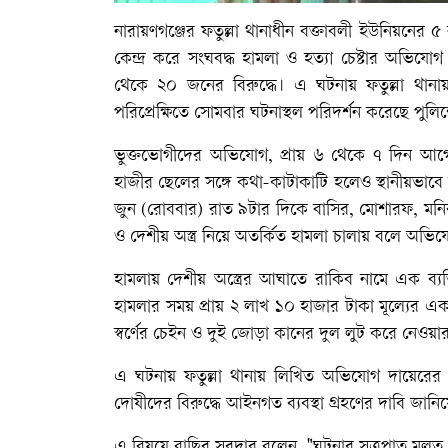
নারায়ণগঞ্জের ফতুল্লা থানাধীন বক্তাবলী ইউনিয়নের ৫
কেন্দ্র করে সংঘবদ্ধ হামলা ও হত্যা চেষ্টার অভি
থেকে ২০ জনের বিরুদ্ধে। এ ঘটনায় ফতুল্লা থা
পরিপ্রেক্ষিতে সোমবার ঘটনাস্থল পরিদর্শন করেছে পুল
ভুক্তভোগীদের অভিযোগ, প্রায় ৬ থেকে ৭ দিন আগে 
হাজীর ছেলের সঙ্গে কথা-কাটাকাটি হলেও স্থানীয়ভাবে
জুন (রোববার) রাত ৯টার দিকে বাসির, মোশারফ, মন
ও দেশীয় অস্ত্র নিয়ে অতর্কিত হামলা চালায় বলে অভি
হামলায় দেশীয় অস্ত্রের আঘাতে রাকিব নামে এক ব্
হামলার সময় প্রায় ২ লাখ ১০ হাজার টাকা মূল্যের
স্বর্ণের চেইন ও দুই জোড়া কানের দুল লুট করে নেও
এ ঘটনায় ফতুল্লা থানায় লিখিত অভিযোগ দায়েরের পর
দোষীদের বিরুদ্ধে আইনগত ব্যবস্থা গ্রহণের দাবি জানিয়
এ বিষয়ে বাছির সরদার বলেন, "ঘটনার সূত্রপাত মূলত