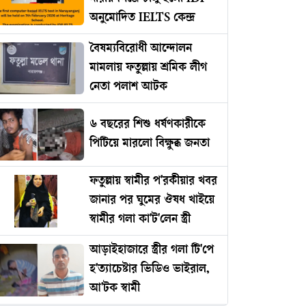
অনুমোদিত IELTS কেন্দ্র
বৈষম্যবিরোধী আন্দোলন
মামলায় ফতুল্লায় শ্রমিক লীগ
নেতা পলাশ আটক
৬ বছরের শিশু ধর্ষণকারীকে
পিটিয়ে মারলো বিক্ষুব্ধ জনতা
ফতুল্লায় স্বামীর প'রকীয়ার খবর
জানার পর ঘুমের ঔষধ খাইয়ে
স্বামীর গলা কা'ট'লেন স্ত্রী
আড়াইহাজারে স্ত্রীর গলা টি'পে
হ'ত্যাচেষ্টার ভিডিও ভাইরাল,
আ'টক স্বামী