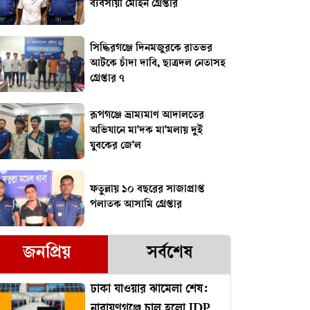
ব্যবসায়ী মোহন গ্রেপ্তার
সিদ্ধিরগঞ্জে দিনমজুরকে রাতভর
আটকে চাঁদা দাবি, ছাত্রদল নেতাসহ
গ্রেপ্তার ৭
রূপগঞ্জে ভ্রাম্যমাণ আদালতের
অভিযানে মা'দক মা'মলায় দুই
যুবকের জে'ল
ফতুল্লায় ১০ বছরের সাজাপ্রাপ্ত
পলাতক আসামি গ্রেপ্তার
জনপ্রিয়
সর্বশেষ
ঢাকা যাওয়ার ঝামেলা শেষ:
নারায়ণগঞ্জে চালু হলো IDP