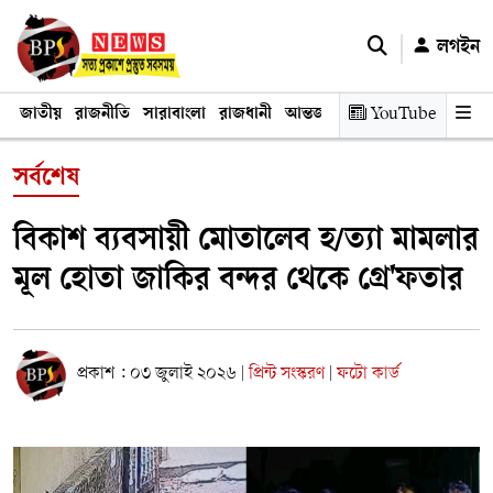
লগইন
জাতীয়
রাজনীতি
সারাবাংলা
রাজধানী
আন্তর্জাতিক
YouTube
অর্থনীতি
তথ্য প্রযুক
সর্বশেষ
বিকাশ ব্যবসায়ী মোতালেব হ/ত্যা মামলার
মূল হোতা জাকির বন্দর থেকে গ্রে'ফতার
প্রকাশ : ০৩ জুলাই ২০২৬
প্রিন্ট সংস্করণ
ফটো কার্ড
|
|