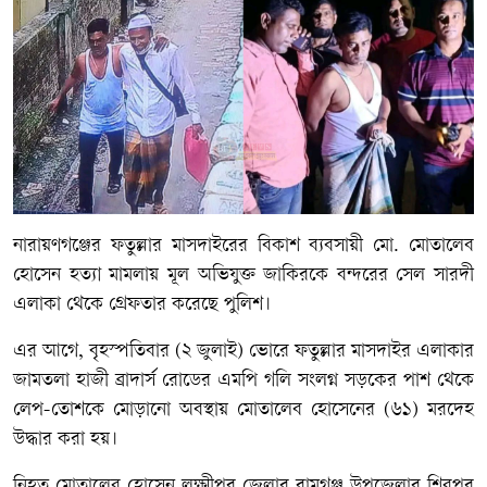
নারায়ণগঞ্জের ফতুল্লার মাসদাইরের বিকাশ ব্যবসায়ী মো. মোতালেব
হোসেন হত্যা মামলায় মূল অভিযুক্ত জাকিরকে বন্দরের সেল সারদী
এলাকা থেকে গ্রেফতার করেছে পুলিশ।
এর আগে, বৃহস্পতিবার (২ জুলাই) ভোরে ফতুল্লার মাসদাইর এলাকার
জামতলা হাজী ব্রাদার্স রোডের এমপি গলি সংলগ্ন সড়কের পাশ থেকে
লেপ-তোশকে মোড়ানো অবস্থায় মোতালেব হোসেনের (৬১) মরদেহ
উদ্ধার করা হয়।
নিহত মোতালেব হোসেন লক্ষ্মীপুর জেলার রামগঞ্জ উপজেলার শিবপুর