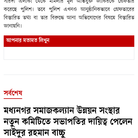
সারদী এলাকা থেকে মামলার মূল অভিযুক্ত জাকিরকে গ্রেফতার
করেছে পুলিশ। তবে পুলিশ এখনও আনুষ্ঠানিকভাবে গ্রেফতারের
বিস্তারিত তথ্য বা তার বিরুদ্ধে আনা অভিযোগের বিষয়ে বিস্তারিত
জানায়নি।
আপনার মতামত লিখুন
সর্বশেষ
মধ্যনগর সমাজকল্যান উন্নয়ন সংস্থার
নতুন কমিটিতে সভাপতির দায়িত্ব পেলেন
সাইদুর রহমান বাচ্চু