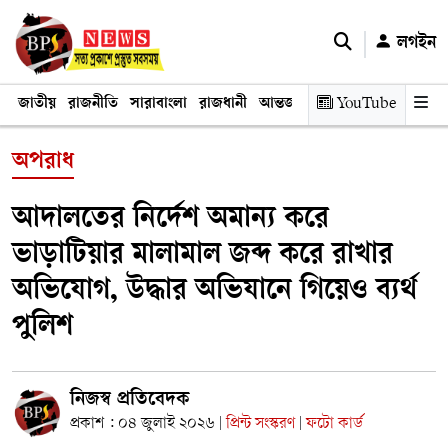
লগইন
জাতীয়
রাজনীতি
সারাবাংলা
রাজধানী
আন্তর্জাতিক
YouTube
অর্থনীতি
তথ্য প্রযুক
অপরাধ
আদালতের নির্দেশ অমান্য করে
ভাড়াটিয়ার মালামাল জব্দ করে রাখার
অভিযোগ, উদ্ধার অভিযানে গিয়েও ব্যর্থ
পুলিশ
নিজস্ব প্রতিবেদক
প্রকাশ : ০৪ জুলাই ২০২৬
প্রিন্ট সংস্করণ
ফটো কার্ড
|
|