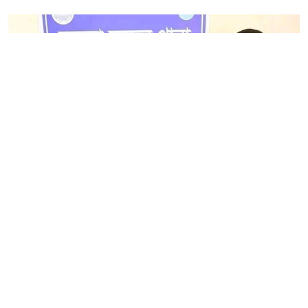
নারায়ণগঞ্জের ফতুল্লায় আদালতের ১০ বছরের সাজাপ্রাপ্ত এক
পরোয়ানাভুক্ত আসামিকে গ্রেপ্তার করেছে ফতুল্লা মডেল থানা পুলিশ।
সোমবার (৩ আগস্ট) পরিচালিত বিশেষ অভিযানে মনির হোসেন (৩৮)
নামে ওই আসামিকে গ্রেপ্তার করা হয়। তিনি ফতুল্লা থানার রঘুনাথপুর
এলাকার নেকবর মাতবর রোডের বাসিন্দা এবং নুর ইসলামের ছেলে।