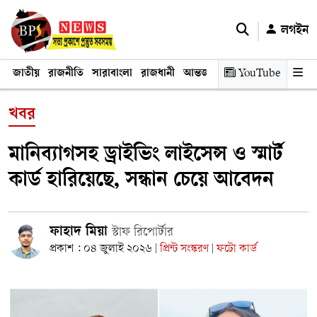
লগইন
জাতীয়
রাজনীতি
সারাবাংলা
রাজধানী
আন্তর্জাতিক
YouTube
অর্থনীতি
তথ্য প্রযুক
খবর
মানিব্যাগসহ ড্রাইভিং লাইসেন্স ও স্মার্ট
কার্ড হারিয়েছে, সন্ধান চেয়ে আবেদন
ফাহাদ মিয়া
স্টাফ রিপোর্টার
প্রকাশ : ০৪ জুলাই ২০২৬
প্রিন্ট সংস্করণ
ফটো কার্ড
|
|