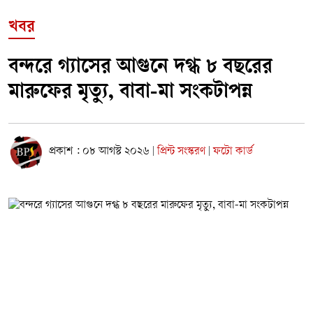
খবর
বন্দরে গ্যাসের আগুনে দগ্ধ ৮ বছরের
মারুফের মৃত্যু, বাবা-মা সংকটাপন্ন
প্রকাশ : ০৮ আগস্ট ২০২৬
প্রিন্ট সংস্করণ
ফটো কার্ড
|
|
নারায়ণগঞ্জের বন্দরে গ্যাস লিকেজ থেকে সৃষ্ট অগ্নিকাণ্ডে দগ্ধ একই
পরিবারের তিনজনের মধ্যে আট বছর বয়সী শিশু মারুফ মারা গেছে।
তার বাবা-মা মাইদুল ও বিউটি গুরুতর দগ্ধ হয়ে রাজধানীর জাতীয়
বার্ন ও প্লাস্টিক সার্জারি ইনস্টিটিউটে চিকিৎসাধীন রয়েছেন।