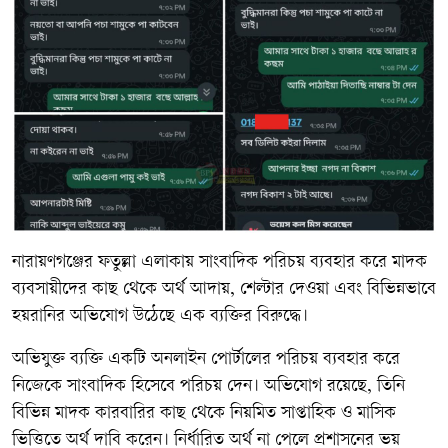
নারায়ণগঞ্জের ফতুল্লা এলাকায় সাংবাদিক পরিচয় ব্যবহার করে মাদক
ব্যবসায়ীদের কাছ থেকে অর্থ আদায়, শেল্টার দেওয়া এবং বিভিন্নভাবে
হয়রানির অভিযোগ উঠেছে এক ব্যক্তির বিরুদ্ধে।
অভিযুক্ত ব্যক্তি একটি অনলাইন পোর্টালের পরিচয় ব্যবহার করে
নিজেকে সাংবাদিক হিসেবে পরিচয় দেন। অভিযোগ রয়েছে, তিনি
বিভিন্ন মাদক কারবারির কাছ থেকে নিয়মিত সাপ্তাহিক ও মাসিক
ভিত্তিতে অর্থ দাবি করেন। নির্ধারিত অর্থ না পেলে প্রশাসনের ভয়