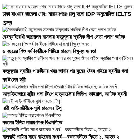
ঢাকা যাওয়ার ঝামেলা শেষ: নারায়ণগঞ্জে চালু হলো IDP অনুমোদিত IELTS
কেন্দ্র
বৈষম্যবিরোধী আন্দোলন মামলায় ফতুল্লায় শ্রমিক লীগ নেতা পলাশ আটক
৬ বছরের শিশু ধর্ষণকারীকে পিটিয়ে মারলো বিক্ষুব্ধ জনতা
ফতুল্লায় স্বামীর প'রকীয়ার খবর জানার পর ঘুমের ঔষধ খাইয়ে স্বামীর গলা
কা'ট'লেন স্ত্রী
আড়াইহাজারে স্ত্রীর গলা টি'পে হ'ত্যাচেষ্টার ভিডিও ভাইরাল, আ'টক স্বামী
নারী আইনজীবীকে ঘুষি মারলেন টিপু
বদলের ইঙ্গিত নারায়ণগঞ্জ বিএনপিতে
মালবাহী গাড়ির সাথে বাইকের সংঘর্ষ—বক্তাবলীতে নিহত ১, আহত ২