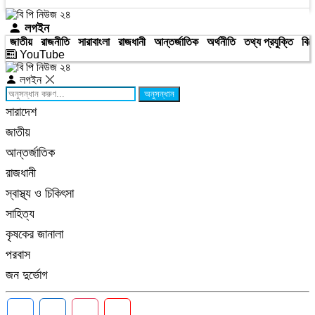
লগইন
জাতীয়
রাজনীতি
সারাবাংলা
রাজধানী
আন্তর্জাতিক
অর্থনীতি
তথ্য প্রযুক্তি
বিন
YouTube
লগইন
অনুসন্ধান
সারাদেশ
জাতীয়
আন্তর্জাতিক
রাজধানী
স্বাস্থ্য ও চিকিৎসা
সাহিত্য
কৃষকের জানালা
পরবাস
জন দুর্ভোগ