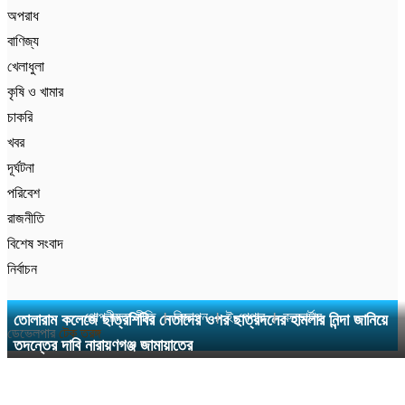
অপরাধ
বাণিজ্য
খেলাধুলা
কৃষি ও খামার
চাকরি
খবর
দূর্ঘটনা
পরিবেশ
রাজনীতি
বিশেষ সংবাদ
নির্বাচন
গোপনীয়তা নীতি
বিজ্ঞাপন
ই-পেপার
কনভার্টার
তোলারাম কলেজে ছাত্রশিবির নেতাদের ওপর ছাত্রদলের হামলার নিন্দা জানিয়ে
ডেভেলপার
টেক তরঙ্গ
তদন্তের দাবি নারায়ণগঞ্জ জামায়াতের