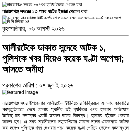
নারায়ণগঞ্জ সদরের ১৩ পশুর হাটের ইজারা পেলেন যারা
বড় হচ্ছে নারায়ণগঞ্জ সিটি কর্পোরেশন: যুক্ত হচ্ছে ফতুল্লা–বন্দর–কাঁচপুরের
বৃহস্পতিবার, ০৬ আগস্ট ২০২৬
অংশ
আলীরটেকে ডাকাত সন্দেহে আটক ১,
ফতুল্লায় ১০ পাতা হেরোইনসহ মাদক ব্যবসায়ী মোহন গ্রেপ্তার
পুলিশকে খবর দিয়েও কয়েক ঘণ্টা অপেক্ষা;
তোলারাম কলেজে ছাত্রশিবির নেতাদের ওপর ছাত্রদলের হামলার নিন্দা জানিয়ে
আসতে অনীহা
তদন্তের দাবি নারায়ণগঞ্জ জামায়াতের
প্রকাশের তারিখ : ০৭ জুলাই ২০২৬
সিটি পার্কের ব্রিজ সংলগ্ন গেট খুলে দেওয়ার দাবিতে দেওভোগ-পাক্কা রোড-
বাবুরাইলবাসীর গণস্বাক্ষর
নারায়ণগঞ্জ সদর উপজেলার আলীরটেক ইউনিয়নের ডিক্রিরচর এলাকায় ডাকাতির
প্রস্তুতিকালে দেখে ফেলায় স্থানীয় দুই ব্যক্তির ওপর হামলার অভিযোগ
উঠেছে চার সদস্যের একটি ডাকাত দলের বিরুদ্ধে। হামলায় দুইজন গুরুতর
ডিক্রীরচর বাইতুল কুরআন কওমি মাদ্রাসার ২০২৬-২৭ ইং শিক্ষাবর্ষের সকল
আহত হন। এ সময় স্থানীয়দের সহযোগিতায় ডাকাত দলের একজনকে আটক
শ্রেণীর প্রথম সাময়িক পরীক্ষার ফলাফল ঘোষণা হয়েছে
করা হলেও পুলিশকে খবর দেওয়ার পরও কয়েক ঘণ্টা পেরিয়ে গেলেও ঘটনাস্থলে