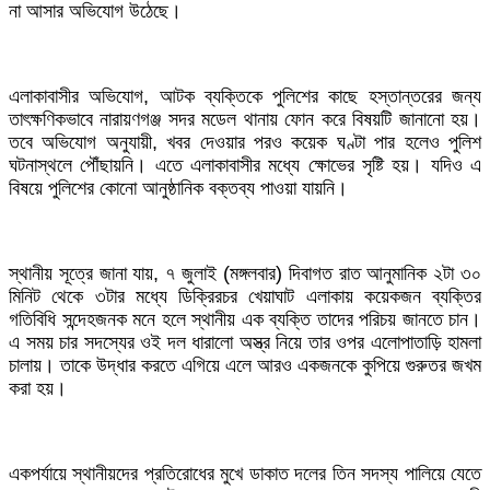
না আসার অভিযোগ উঠেছে।
নারায়ণগঞ্জে রাজনৈতিক সম্প্রীতি দেশের জন্য উদাহরণ: ডিসি
তোলারাম সংঘর্ষে পাঁচ দফা দাবি জানাল ছাত্র ফেডারেশন
এলাকাবাসীর অভিযোগ, আটক ব্যক্তিকে পুলিশের কাছে হস্তান্তরের জন্য
তাৎক্ষণিকভাবে নারায়ণগঞ্জ সদর মডেল থানায় ফোন করে বিষয়টি জানানো হয়।
জুলাই গণঅভ্যুত্থান দিবসে নারায়ণগঞ্জে ১১ দলীয় ঐক্যের সমাবেশ
তবে অভিযোগ অনুযায়ী, খবর দেওয়ার পরও কয়েক ঘণ্টা পার হলেও পুলিশ
ঘটনাস্থলে পৌঁছায়নি। এতে এলাকাবাসীর মধ্যে ক্ষোভের সৃষ্টি হয়। যদিও এ
প্রিপেইড মিটার বাতিলের দাবিতে ১১ আগস্ট গণমিছিল ঘোষণা
বিষয়ে পুলিশের কোনো আনুষ্ঠানিক বক্তব্য পাওয়া যায়নি।
ছাত্রদল-শিবির সংঘর্ষের পর তোলারাম কলেজর ছাত্রাবাস বন্ধ ঘোষণা
স্থানীয় সূত্রে জানা যায়, ৭ জুলাই (মঙ্গলবার) দিবাগত রাত আনুমানিক ২টা ৩০
আঘাতের পরও প্রতিহিংসার রাজনীতি চাই না: মাসুকুল রাজীব
মিনিট থেকে ৩টার মধ্যে ডিক্রিরচর খেয়াঘাট এলাকায় কয়েকজন ব্যক্তির
গতিবিধি সন্দেহজনক মনে হলে স্থানীয় এক ব্যক্তি তাদের পরিচয় জানতে চান।
এ সময় চার সদস্যের ওই দল ধারালো অস্ত্র নিয়ে তার ওপর এলোপাতাড়ি হামলা
চালায়। তাকে উদ্ধার করতে এগিয়ে এলে আরও একজনকে কুপিয়ে গুরুতর জখম
করা হয়।
একপর্যায়ে স্থানীয়দের প্রতিরোধের মুখে ডাকাত দলের তিন সদস্য পালিয়ে যেতে