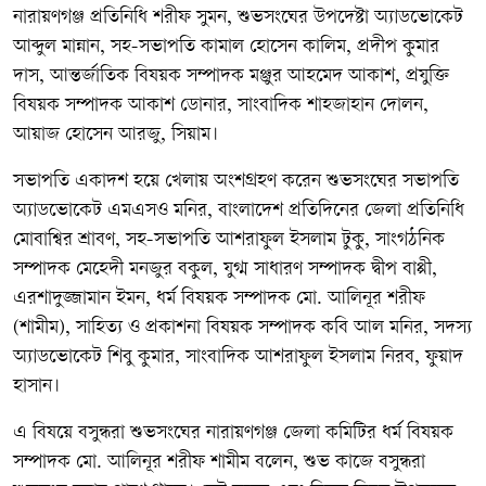
নারায়ণগঞ্জ প্রতিনিধি শরীফ সুমন, শুভসংঘের উপদেষ্টা অ্যাডভোকেট
আব্দুল মান্নান, সহ-সভাপতি কামাল হোসেন কালিম, প্রদীপ কুমার
দাস, আন্তর্জাতিক বিষয়ক সম্পাদক মঞ্জুর আহমেদ আকাশ, প্রযুক্তি
বিষয়ক সম্পাদক আকাশ ডোনার, সাংবাদিক শাহজাহান দোলন,
আয়াজ হোসেন আরজু, সিয়াম।
সভাপতি একাদশ হয়ে খেলায় অংশগ্রহণ করেন শুভসংঘের সভাপতি
অ্যাডভোকেট এমএসও মনির, বাংলাদেশ প্রতিদিনের জেলা প্রতিনিধি
মোবাশ্বির শ্রাবণ, সহ-সভাপতি আশরাফুল ইসলাম টুকু, সাংগঠনিক
সম্পাদক মেহেদী মনজুর বকুল, যুগ্ম সাধারণ সম্পাদক দ্বীপ বাপ্পী,
এরশাদুজ্জামান ইমন, ধর্ম বিষয়ক সম্পাদক মো. আলিনূর শরীফ
(শামীম), সাহিত্য ও প্রকাশনা বিষয়ক সম্পাদক কবি আল মনির, সদস্য
অ্যাডভোকেট শিবু কুমার, সাংবাদিক আশরাফুল ইসলাম নিরব, ফুয়াদ
হাসান।
এ বিষয়ে বসুন্ধরা শুভসংঘের নারায়ণগঞ্জ জেলা কমিটির ধর্ম বিষয়ক
সম্পাদক মো. আলিনূর শরীফ শামীম বলেন, শুভ কাজে বসুন্ধরা