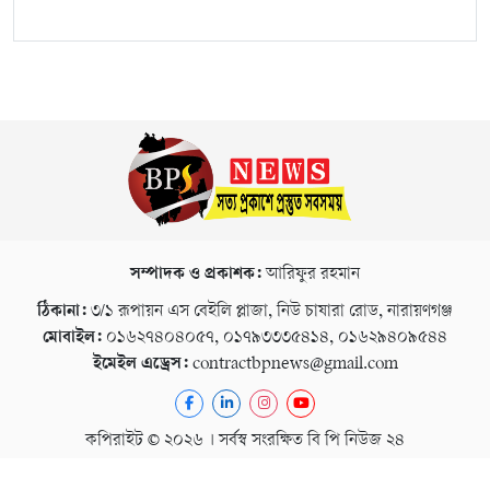
সম্পাদক ও প্রকাশক:
আরিফুর রহমান
ঠিকানা:
৩/১ রূপায়ন এস বেইলি প্লাজা, নিউ চাষারা রোড, নারায়ণগঞ্জ
মোবাইল:
০১৬২৭৪০৪০৫৭, ০১৭৯৩৩৩৫৪১৪, ০১৬২৯৪০৯৫৪৪
ইমেইল এড্রেস:
contractbpnews@gmail.com
কপিরাইট © ২০২৬ । সর্বস্ব সংরক্ষিত বি পি নিউজ ২৪