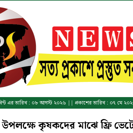
্রিন্ট এর তারিখ : ০৮ আগস্ট ২০২৬ || প্রকাশের তারিখ : ০৭ মে ২০
 উপলক্ষে কৃষকদের মাঝে ফ্রি ভে