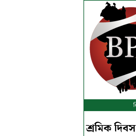
প
শ্রমিক দিবস