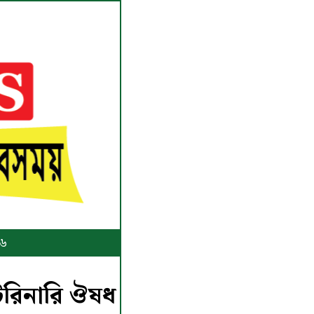
২৬
টেরিনারি ঔষধ