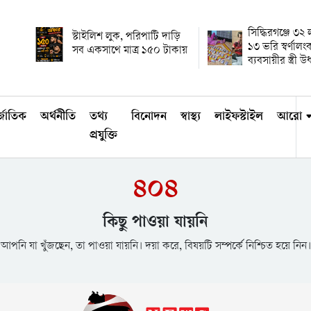
সিদ্ধিরগঞ্জে ৩২
স্টাইলিশ লুক, পরিপাটি দাড়ি
১৩ ভরি স্বর্ণালং
সব একসাথে মাত্র ১৫০ টাকায়
ব্যবসায়ীর স্ত্রী 
্জাতিক
অর্থনীতি
তথ্য
বিনোদন
স্বাস্থ্য
লাইফস্টাইল
আরো
প্রযুক্তি
৪০৪
কিছু পাওয়া যায়নি
আপনি যা খুঁজছেন, তা পাওয়া যায়নি। দয়া করে, বিষয়টি সম্পর্কে নিশ্চিত হয়ে নিন।