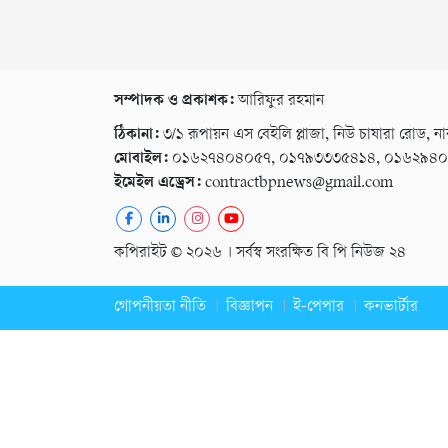
সম্পাদক ও প্রকাশক:
আরিফুর রহমান
ঠিকানা:
৩/১ রূপায়ন এস বেইলি প্লাজা, নিউ চাষারা রোড, না
মোবাইল:
০১৬২৭৪০৪০৫৭, ০১৭৯৩৩৩৫৪১৪, ০১৬২৯৪
ইমেইল এড্রেস:
contractbpnews@gmail.com
কপিরাইট © ২০২৬ । সর্বস্ব সংরক্ষিত বি পি নিউজ ২৪
গোপনীয়তা নীতি
বিজ্ঞাপন
ই-পেপার
কনভার্টার