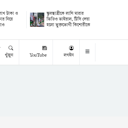
 লাখ টাকা ও
স্কুলছাত্রীকে লাথি মারার
কার নিয়ে
ভিডিও ভাইরাল, টিসি দেয়া
উধাও
হলো ভুক্তভোগী কিশোরীকে
খুঁজুন
YouTube
লগইন