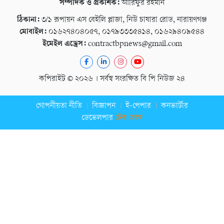
সম্পাদক ও প্রকাশক:
আরিফুর রহমান
ঠিকানা:
৩/১ রূপায়ন এস বেইলি প্লাজা, নিউ চাষারা রোড, নারায়ণগঞ্জ
মোবাইল:
০১৬২৭৪০৪০৫৭, ০১৭৯৩৩৩৫৪১৪, ০১৬২৯৪০৯৫৪৪
ইমেইল এড্রেস:
contractbpnews@gmail.com
কপিরাইট © ২০২৬ । সর্বস্ব সংরক্ষিত বি পি নিউজ ২৪
গোপনীয়তা নীতি
বিজ্ঞাপন
ই-পেপার
কনভার্টার
ডেভেলপার
টেক তরঙ্গ