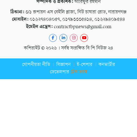
সম্পাদক ও প্রকাশক:
আরিফুর রহমান
ঠিকানা:
৩/১ রূপায়ন এস বেইলি প্লাজা, নিউ চাষারা রোড, নারায়ণগঞ্জ
মোবাইল:
০১৬২৭৪০৪০৫৭, ০১৭৯৩৩৩৫৪১৪, ০১৬২৯৪০৯৫৪৪
ইমেইল এড্রেস:
contractbpnews@gmail.com
কপিরাইট © ২০২৬ । সর্বস্ব সংরক্ষিত বি পি নিউজ ২৪
গোপনীয়তা নীতি
বিজ্ঞাপন
ই-পেপার
কনভার্টার
ডেভেলপার
টেক তরঙ্গ