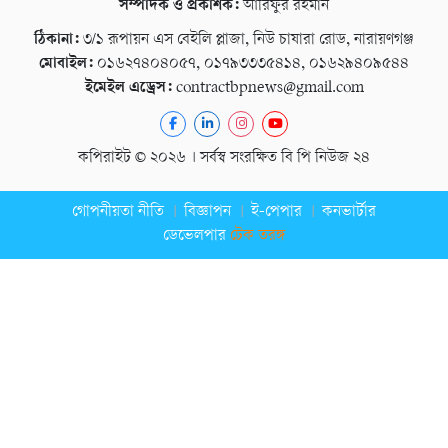
সম্পাদক ও প্রকাশক:
আরিফুর রহমান
ঠিকানা:
৩/১ রূপায়ন এস বেইলি প্লাজা, নিউ চাষারা রোড, নারায়ণগঞ্জ
মোবাইল:
০১৬২৭৪০৪০৫৭, ০১৭৯৩৩৩৫৪১৪, ০১৬২৯৪০৯৫৪৪
ইমেইল এড্রেস:
contractbpnews@gmail.com
কপিরাইট © ২০২৬ । সর্বস্ব সংরক্ষিত বি পি নিউজ ২৪
গোপনীয়তা নীতি
বিজ্ঞাপন
ই-পেপার
কনভার্টার
ডেভেলপার
টেক তরঙ্গ