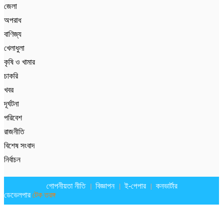
জেলা
অপরাধ
বাণিজ্য
খেলাধুলা
কৃষি ও খামার
চাকরি
খবর
দূর্ঘটনা
পরিবেশ
রাজনীতি
বিশেষ সংবাদ
নির্বাচন
গোপনীয়তা নীতি
বিজ্ঞাপন
ই-পেপার
কনভার্টার
ডেভেলপার
টেক তরঙ্গ