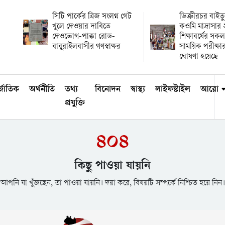
সিটি পার্কের ব্রিজ সংলগ্ন গেট
ডিক্রীরচর বাই
খুলে দেওয়ার দাবিতে
কওমি মাদ্রাসা
দেওভোগ-পাক্কা রোড-
শিক্ষাবর্ষের সকল
বাবুরাইলবাসীর গণস্বাক্ষর
সাময়িক পরীক্
ঘোষণা হয়েছে
্জাতিক
অর্থনীতি
তথ্য
বিনোদন
স্বাস্থ্য
লাইফস্টাইল
আরো
প্রযুক্তি
৪০৪
কিছু পাওয়া যায়নি
আপনি যা খুঁজছেন, তা পাওয়া যায়নি। দয়া করে, বিষয়টি সম্পর্কে নিশ্চিত হয়ে নিন।