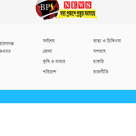
সর্বশেষ
স্বাস্থ্য ও চিকিৎসা
রায়ণগঞ্জ
০৯৫৪৪
জেলা
অপরাধ
কৃষি ও খামার
চাকরি
পরিবেশ
রাজনীতি