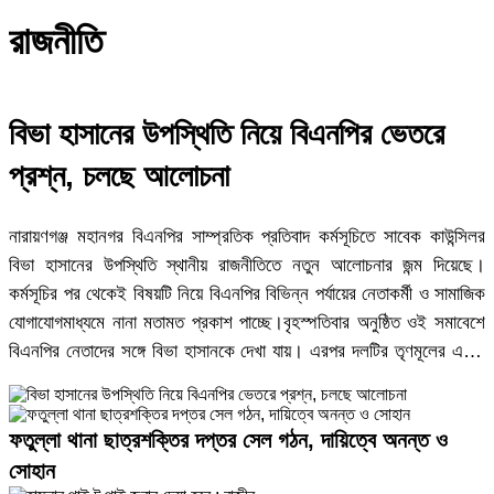
রাজনীতি
বিভা হাসানের উপস্থিতি নিয়ে বিএনপির ভেতরে
প্রশ্ন, চলছে আলোচনা
নারায়ণগঞ্জ মহানগর বিএনপির সাম্প্রতিক প্রতিবাদ কর্মসূচিতে সাবেক কাউন্সিলর
বিভা হাসানের উপস্থিতি স্থানীয় রাজনীতিতে নতুন আলোচনার জন্ম দিয়েছে।
কর্মসূচির পর থেকেই বিষয়টি নিয়ে বিএনপির বিভিন্ন পর্যায়ের নেতাকর্মী ও সামাজিক
যোগাযোগমাধ্যমে নানা মতামত প্রকাশ পাচ্ছে।বৃহস্পতিবার অনুষ্ঠিত ওই সমাবেশে
বিএনপির নেতাদের সঙ্গে বিভা হাসানকে দেখা যায়। এরপর দলটির তৃণমূলের একটি
অংশ তার উপস্থিতি নিয়ে প্রশ্ন তোলে। তাদের ভাষ্য, একসময় তিনি নারায়ণগঞ্জ
সিটি কর্পোরেশনের সাবেক মেয়র সেলিনা হায়াত আইভীর ঘনিষ্ঠ রাজনৈতিক সহযোগী
হিসেবে পরিচিত ছিলেন। সেই অতীত রাজনৈতিক অবস্থানের কারণে বর্তমান সময়ে
ফতুল্লা থানা ছাত্রশক্তির দপ্তর সেল গঠন, দায়িত্বে অনন্ত ও
বিএনপির কর্মসূচিতে তার অংশগ্রহণ নিয়ে আলোচনা তৈরি হয়েছে।দলটির
সোহান