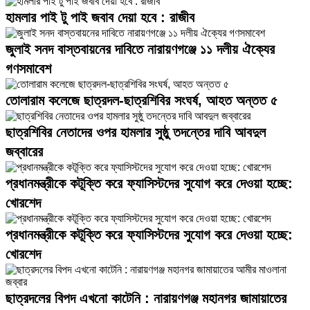
কয়েকজন নেতা-কর্মী, যারা পরিচয় প্রকাশ করতে চাননি, দাবি করেন—আগের
হামলার পাই টু পাই জবাব দেয়া হবে : রাজীব
সরকারের সময়ে বিএনপিবিরোধী অবস্থানে ছিলেন বলে যাদের নিয়ে অভিযোগ ছিল,
তাদের কেউ কেউ এখন দলটির সঙ্গে সম্পৃক্ত হওয়ার চেষ্টা করছেন। এতে দীর্ঘদিন
জুলাই সনদ বাস্তবায়নের দাবিতে নারায়ণগঞ্জে ১১ দলীয় ঐক্যের
রাজপথে সক্রিয় থাকা নেতাকর্মীদের মধ্যে অস্বস্তি সৃষ্টি হতে পারে বলেও তাদের
গণসমাবেশ
আশঙ্কা।তাদের মতে, সামনে নারায়ণগঞ্জ সিটি কর্পোরেশন নির্বাচনকে ঘিরে
রাজনৈতিক সমীকরণ বদলাতে শুরু করেছে। এ সুযোগে অতীতে অন্য রাজনৈতিক
তোলারাম কলেজে ছাত্রদল-ছাত্রশিবির সংঘর্ষ, আহত অন্তত ৫
বলয়ে থাকা কয়েকজন ব্যক্তি বিএনপির প্রভাবশালী নেতাদের সঙ্গে যোগাযোগ
বাড়ানোর চেষ্টা করছেন বলেও তারা মনে করেন।রাজনৈতিক সূত্রে জানা যায়, বিভা
ছাত্রশিবির নেতাদের ওপর হামলার সুষ্ঠু তদন্তের দাবি আবদুল
হাসান নারায়ণগঞ্জ সিটি কর্পোরেশনের সাবেক কাউন্সিলর। অন্যদিকে তার স্বামী
জব্বারের
হাসান একসময় নারায়ণগঞ্জ শহর বিএনপির সাংগঠনিক সম্পাদকের দায়িত্ব পালন
করেছিলেন। পরে স্থানীয় রাজনীতিতে তাদের অবস্থান পরিবর্তন নিয়ে বিভিন্ন
প্রধানমন্ত্রীকে কটূক্তি করে ফ্যাসিস্টদের সুযোগ করে দেওয়া হচ্ছে:
সময়ে আলোচনা হয়েছে।
খোরশেদ
প্রধানমন্ত্রীকে কটূক্তি করে ফ্যাসিস্টদের সুযোগ করে দেওয়া হচ্ছে:
খোরশেদ
ছাত্রদলের বিপদ এখনো কাটেনি : নারায়ণগঞ্জ মহানগর জামায়াতের