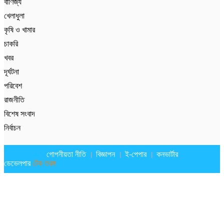
বাণিজ্য
খেলাধুলা
কৃষি ও খামার
চাকরি
খবর
দূর্ঘটনা
পরিবেশ
রাজনীতি
বিশেষ সংবাদ
নির্বাচন
গোপনীয়তা নীতি
বিজ্ঞাপন
ই-পেপার
কনভার্টার
ডেভেলপার
টেক তরঙ্গ