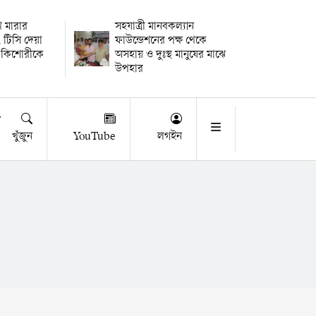
থি মারার
সহযাত্রী মানবকল্যান
 টিসি দেয়া
ফাউন্ডেশনের পক্ষ থেকে
 কিশোরীকে
অসহায় ও দুঃস্থ মানুষের মাঝে
উপহার
খুঁজুন
YouTube
লগইন