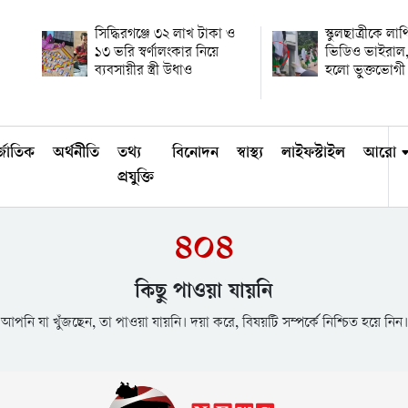
সিদ্ধিরগঞ্জে ৩২ লাখ টাকা ও
স্কুলছাত্রীকে লা
১৩ ভরি স্বর্ণালংকার নিয়ে
ভিডিও ভাইরাল,
ব্যবসায়ীর স্ত্রী উধাও
হলো ভুক্তভোগী
্জাতিক
অর্থনীতি
তথ্য
বিনোদন
স্বাস্থ্য
লাইফস্টাইল
আরো
প্রযুক্তি
৪০৪
কিছু পাওয়া যায়নি
আপনি যা খুঁজছেন, তা পাওয়া যায়নি। দয়া করে, বিষয়টি সম্পর্কে নিশ্চিত হয়ে নিন।