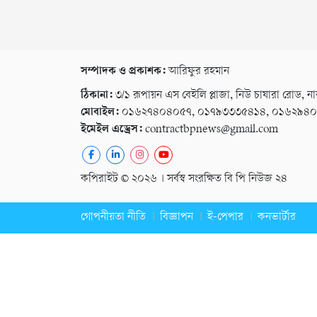
সম্পাদক ও প্রকাশক:
আরিফুর রহমান
ঠিকানা:
৩/১ রূপায়ন এস বেইলি প্লাজা, নিউ চাষারা রোড, না
মোবাইল:
০১৬২৭৪০৪০৫৭, ০১৭৯৩৩৩৫৪১৪, ০১৬২৯৪
ইমেইল এড্রেস:
contractbpnews@gmail.com
কপিরাইট © ২০২৬ । সর্বস্ব সংরক্ষিত বি পি নিউজ ২৪
গোপনীয়তা নীতি
বিজ্ঞাপন
ই-পেপার
কনভার্টার