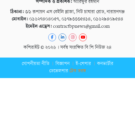
সম্পাদক ও প্রকাশক:
আরিফুর রহমান
ঠিকানা:
৩/১ রূপায়ন এস বেইলি প্লাজা, নিউ চাষারা রোড, নারায়ণগঞ্জ
মোবাইল:
০১৬২৭৪০৪০৫৭, ০১৭৯৩৩৩৫৪১৪, ০১৬২৯৪০৯৫৪৪
ইমেইল এড্রেস:
contractbpnews@gmail.com
কপিরাইট © ২০২৬ । সর্বস্ব সংরক্ষিত বি পি নিউজ ২৪
গোপনীয়তা নীতি
বিজ্ঞাপন
ই-পেপার
কনভার্টার
ডেভেলপার
টেক তরঙ্গ