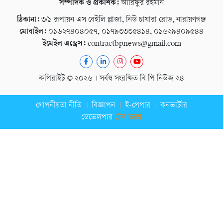
সম্পাদক ও প্রকাশক:
আরিফুর রহমান
ঠিকানা:
৩/১ রূপায়ন এস বেইলি প্লাজা, নিউ চাষারা রোড, নারায়ণগঞ্জ
মোবাইল:
০১৬২৭৪০৪০৫৭, ০১৭৯৩৩৩৫৪১৪, ০১৬২৯৪০৯৫৪৪
ইমেইল এড্রেস:
contractbpnews@gmail.com
কপিরাইট © ২০২৬ । সর্বস্ব সংরক্ষিত বি পি নিউজ ২৪
গোপনীয়তা নীতি
বিজ্ঞাপন
ই-পেপার
কনভার্টার
ডেভেলপার
টেক তরঙ্গ