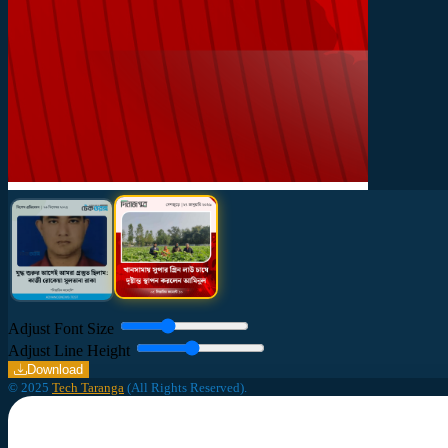
Adjust Font Size
Adjust Line Height
Download
© 2025
Tech Taranga
(All Rights Reserved).