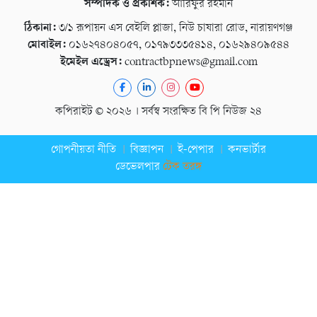
সম্পাদক ও প্রকাশক:
আরিফুর রহমান
ঠিকানা:
৩/১ রূপায়ন এস বেইলি প্লাজা, নিউ চাষারা রোড, নারায়ণগঞ্জ
মোবাইল:
০১৬২৭৪০৪০৫৭, ০১৭৯৩৩৩৫৪১৪, ০১৬২৯৪০৯৫৪৪
ইমেইল এড্রেস:
contractbpnews@gmail.com
কপিরাইট © ২০২৬ । সর্বস্ব সংরক্ষিত বি পি নিউজ ২৪
গোপনীয়তা নীতি
বিজ্ঞাপন
ই-পেপার
কনভার্টার
ডেভেলপার
টেক তরঙ্গ