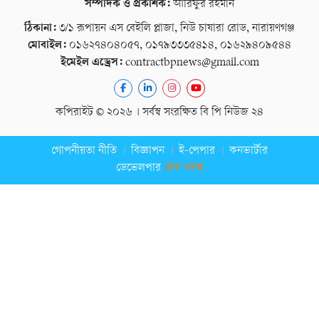
সম্পাদক ও প্রকাশক:
আরিফুর রহমান
ঠিকানা:
৩/১ রূপায়ন এস বেইলি প্লাজা, নিউ চাষারা রোড, নারায়ণগঞ্জ
মোবাইল:
০১৬২৭৪০৪০৫৭, ০১৭৯৩৩৩৫৪১৪, ০১৬২৯৪০৯৫৪৪
ইমেইল এড্রেস:
contractbpnews@gmail.com
কপিরাইট © ২০২৬ । সর্বস্ব সংরক্ষিত বি পি নিউজ ২৪
গোপনীয়তা নীতি
বিজ্ঞাপন
ই-পেপার
কনভার্টার
ডেভেলপার
টেক তরঙ্গ