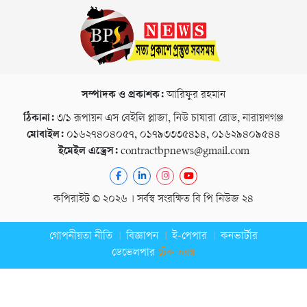
সম্পাদক ও প্রকাশক:
আরিফুর রহমান
ঠিকানা:
৩/১ রূপায়ন এস বেইলি প্লাজা, নিউ চাষারা রোড, নারায়ণগঞ্জ
মোবাইল:
০১৬২৭৪০৪০৫৭, ০১৭৯৩৩৩৫৪১৪, ০১৬২৯৪০৯৫৪৪
ইমেইল এড্রেস:
contractbpnews@gmail.com
কপিরাইট © ২০২৬ । সর্বস্ব সংরক্ষিত বি পি নিউজ ২৪
গোপনীয়তা নীতি
বিজ্ঞাপন
ই-পেপার
কনভার্টার
ডেভেলপার
টেক তরঙ্গ